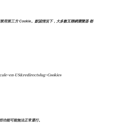
禁用第三方 Cookie。默認情況下，大多數互聯網瀏覽器 都
cale=en-US&redirectslug=Cookies
些功能可能無法正常運行。