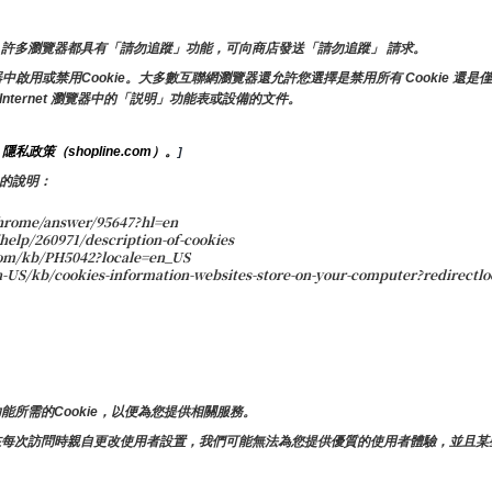
許多瀏覽器都具有「請勿追蹤」功能，可向商店發送「請勿追蹤」 請求。
或禁用Cookie。大多數互聯網瀏覽器還允許您選擇是禁用所有 Cookie 還是僅
Internet 瀏覽器中的「説明」功能表或設備的文件。
隱私政策（shopline.com）。
 
]
 的說明：
rome/answer/95647?hl=en
help/260971/description-of-cookies
om/kb/PH5042?locale=en_US
S/kb/cookies-information-websites-store-on-your-computer?redirectlo
所需的Cookie，以便為您提供相關服務。
在每次訪問時親自更改使用者設置，我們可能無法為您提供優質的使用者體驗，並且某