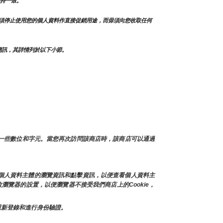
持一致。
須停止使用您的個人資料作直接促銷用途，而毋須向您收取任何
簡訊，其詳情列於以下小節。
及一些數位和字元。當您再次訪問該商店時，該商店可以通過
存個人資料主體的瀏覽資訊和點擊資訊，以便查看個人資料主
瀏覽器的設置，以便瀏覽器不接受我們商店上的Cookie，
上重新登錄和進行身份驗證。