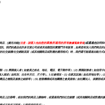
術
您的業務所適用的所有
或通過
店、[擴充功能][
注意：請置入包括
數據蒐集管道
]
您訪問和
能會蒐集此資訊。我們的產品在許多百貨公司或者其他類型的實體門市有販售，如果您有加入我們商
的社交媒體/社交網路頁面（或其相關商店或對應的應用程式）時，我們還可能通過自動方式或使
(1) 辨識個人者 ( 如會員之姓名、地址、電話、電子郵件等 )；(2) 辨識財務者 ( 如信用卡
描述 ( 如性別、出生年月日、尺寸等 )。3.社會情況 – (1) 住家及設施 ( 如住所地址等 )；
用消費品之種類及服務之細節等 )；(5) 慈善機構或其他團體之會員資格 ( 如社團法人、俱樂部或
時
商店上註冊
，或在我們的商店上購物時，或通過我們的社交媒體（或其相關商店或對應的
機或其他電話號碼、行動服務提供者）;