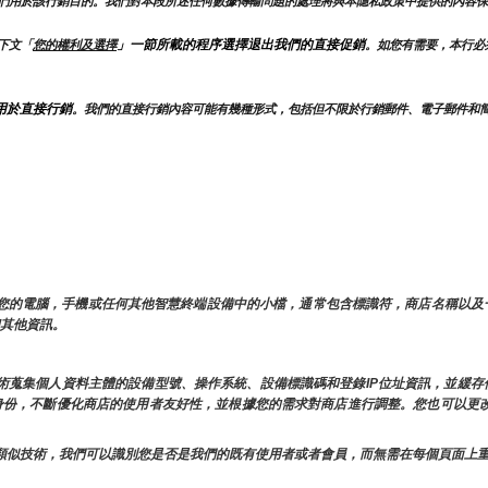
們用於該行銷目的。我們對本段所述任何數據傳輸問題的處理將與本隱私政策中提供的內容保
」一節所載的程序選擇退出我們的直接促銷
下文「
您的權利及選擇
。如您有需要，本行必
用於直接行銷
。我們的直接行銷內容可能有幾種形式，包括但不限於行銷郵件、電子郵件和
儲在您的電腦，手機或任何其他智慧終端設備中的小檔，通常包含標識符，商店名稱以
和其他資訊。
似技術蒐集個人資料主體的設備型號、操作系統、設備標識碼和登錄IP位址資訊，並緩
的身份，不斷優化商店的使用者友好性，並根據您的需求對商店進行調整。您也可以更改
e和其他類似技術，我們可以識別您是否是我們的既有使用者或者會員，而無需在每個頁面