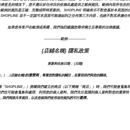
法律意見的情況下，您不應出於任何目的依賴此處提供之範例資訊。範例內容所包含的
證此範例的資訊是正確、完整或即時更新的。 SHOPLINE 明確表示不對您基於本頁
 SHOPLINE 並不一定認可本頁面可能連結到之任何第三方內容，也絕不對其承擔任
如果您有客戶在歐洲或美國，我們強烈建議您尋求獨立且專業的法律建議。
--------------範例----------------
{店鋪名稱} 隱私政策
更新和生效日期： [日期]
}的運營商
的」），{店舖名稱
，尊重您對隱私的關注，並重視我們與您的關係。 
（以下簡稱「SHOPLINE」）授權我們建立的商店（以下簡稱「商店」）時，我們可能會
我們也可能會蒐集和處理、利用您的個人資料。我們充分意識到個人資料對您的重要性
的
選擇。
，我們與誰共享資訊，以及您就我們使用這些資訊
可行