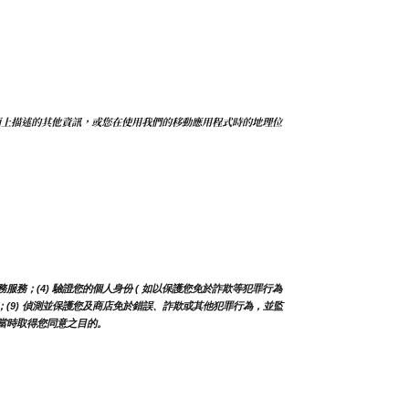
面上描述的其他資訊，或您在使用我們的移動應用程式時的地理位
務；(4) 驗證您的個人身份 ( 如以保護您免於詐欺等犯罪行為 
及更新；(9) 偵測並保護您及商店免於錯誤、詐欺或其他犯罪行為，並監
蒐集當時取得您同意之目的。