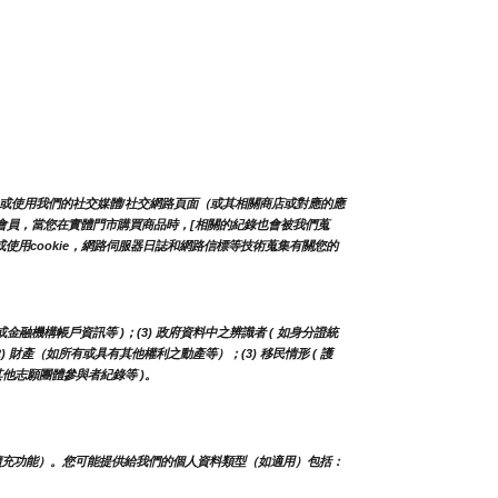
/或使用我們的社交媒體/社交網路頁面（或其相關商店或對應的應
店的會員，當您在實體門市購買商品時，[相關的紀錄也會被我們蒐
用cookie，網路伺服器日誌和網路信標等技術蒐集有關您的
或金融機構帳戶資訊等 )；(3) 政府資料中之辨識者 ( 如身分證統
(2) 財產（如所有或具有其他權利之動產等）；(3) 移民情形 ( 護
其他志願團體參與者紀錄等 )。
擴充功能）。您可能提供給我們的個人資料類型（如適用）包括：