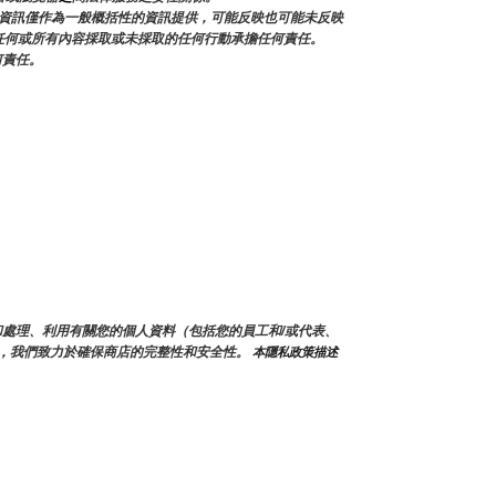
資訊僅作為一般概括性的資訊提供，可能反映也可能未反映
面的任何或所有內容採取或未採取的任何行動承擔任何責任。
何責任。
蒐集和處理、利用有關您的個人資料（包括您的員工和/或代表、
，我們致力於確保商店的完整性和安全性。
 本隱私政策描述