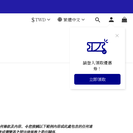
$
TWD
繁體中文
請登入領取優惠
券！
立即領取
任何條款及內容。令您接觸以下範例內容或此處包含的任何連
者或瀏覽器
之
間法律服務之委任關係。