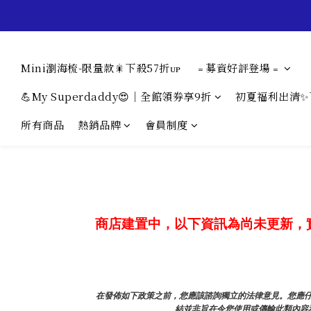
Mini瀏海梳-限量款🎇下殺57折ᴜᴘ
﹦募資好評登場﹦
💪My Superdaddy😍｜全館領券享9折
初夏福利出清✨
所有商品
熱銷品牌
會員制度
商店建置中，以下資訊為尚未更新，
在發佈如下政策之前，您應該諮詢獨立的法律意見。您應仔
結並非旨在令您使用或傳輸此類內容和