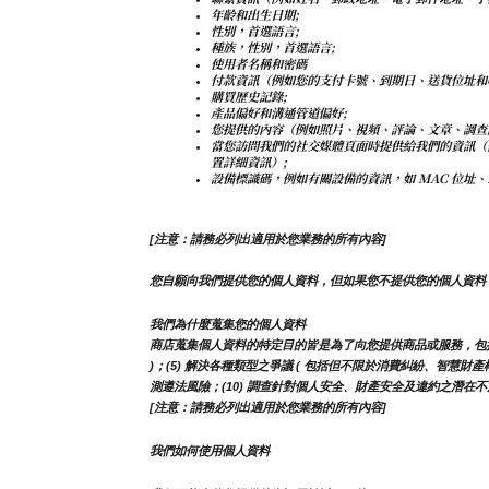
年齡和出生日期;
性別，首選語言;
種族，性別，首選語言;
使用者名稱和密碼
付款資訊（例如您的支付卡號、到期日、送貨位址和
購買歷史記錄;
產品偏好和溝通管道偏好;
您提供的內容（例如照片、視頻、評論、文章、調查
當您訪問我們的社交媒體頁面時提供給我們的資訊（
置詳細資訊）;
設備標識碼，例如有關設備的資訊，如 MAC 位址、
[注意：請務必列出適用於您業務的所有內容]
您自願向我們提供您的個人資料，但如果您不提供您的個人資料
我們為什麼蒐集您的個人資料
商店蒐集個人資料的特定目的皆是為了向您提供商品或服務，包括但不限
)；(5) 解決各種類型之爭議 ( 包括但不限於消費糾紛、智慧財產
測遵法風險；(10) 調查針對個人安全、財產安全及違約之潛在不法
[注意：請務必列出適用於您業務的所有內容]
我們如何使用個人資料