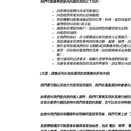
我們可能會將您提供的資訊用於以下目的：
向您發送促銷內容或其他通信;
向您提供所要求的信息和服務;
與您聯繫以跟進或確認您的訂單，約會，退貨或退款
處理您的付款和/或交易;
創建和管理您的帳戶，包括訪問您的購買歷史記錄;
回復您的詢問;
在我們的商店、社交媒體商店和其他地方定製廣告，
與您溝通並管理您參與的特殊活動、競賽、抽獎、活
操作並與您就我們的社交網路或[移動應用程式]進行
運營、評估和改進我們的業務（包括開發新產品和服
能）;
遵守適用的法律要求、相關行業標準和我們的政策;
為避免重複並確保您的資訊的準確性，請定期在內部
[注意：請務必列出包括適用於您業務的所有內容]
我們還可能以其他方式使用這些資訊，我們在蒐集資訊時會發出
如果您向我們提供您的個人資料，我們打算將其用於直接行銷目
在首次接受行銷訊息時向我們表達您的意願，也可以在任何時候
「
如您向我們提供有關資料並明確同意該等用途，我們可將上述
直接營銷通訊可能透過各種渠道發送給您，包括 電話、郵寄、電