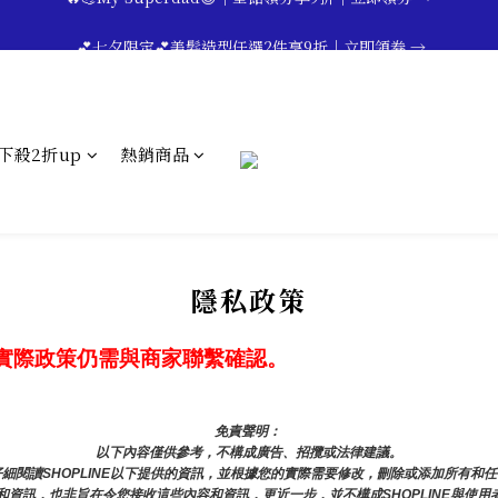
🔥💪My Superdad😍｜全館領券享9折｜立即領券 →
 💕七夕限定💕美髮造型任選2件享9折｜立即領券 →
一分鐘登錄保固 | 買得安心又放心🔥▸▸
🔥💪My Superdad😍｜全館領券享9折｜立即領券 →
下殺2折up
熱銷商品
隱私政策
實際政策仍需與商家聯繫確認。
免責聲明： 
以下內容僅供參考，不構成廣告、招攬或法律建議。
細閱讀SHOPLINE以下提供的資訊，並根據您的實際需要修改，刪除或添加所有和
資訊，也非旨在令您接收這些內容和資訊，更近一步，並不構成SHOPLINE與使用