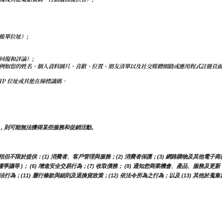
帳單位址）;
回復和評論）;
例如您的姓名、個人資料圖片、喜歡、位置、朋友清單以及社交媒體網路或應用程式註冊頁
IP 位址或其他在線標識碼。
，則可能無法獲得某些服務和促銷活動。
於提供：(1) 消費者、客戶管理與服務；(2) 消費者保護；(3) 網路購物及其他電子商務服
權爭議等 )； (6) 增進安全交易行為；(7) 收取債務； (8) 通知您商業機會、產品、服務
行為；(11) 履行條款與細則及退換貨政策；(12) 依法令所為之行為；以及 (13) 其他於