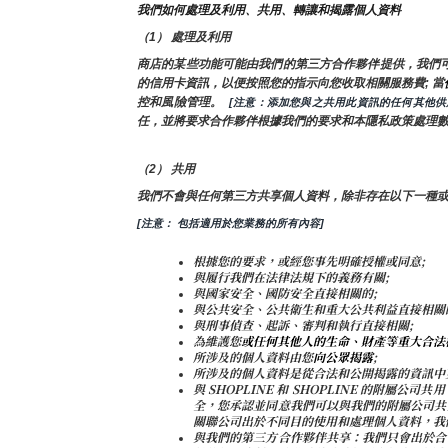
我們如何處理及利用、共用、轉讓和揭露個人資料
（1） 處理及利用
商店的某些功能可能由我們的第三方合作夥伴提供，我們
的信用卡資訊，以便按照您的指示向您收取相關服務費; 當
控和風險管理。 
 [注意：添加您與之共用此資訊的任何其他
任，並將要求合作夥伴根據我們的要求和本隱私政策處理
（2） 共用
我們不會與任何第三方共享個人資料，除非存在以下一種
[注意： 包括適用於您業務的所有內容]
根據您的要求，或經您事先明確授權或同意;
與履行我們在法律法規下的義務有關;
與國家安全、國防安全直接相關的;
與公共安全、公共衛生和重大公共利益直接相關
與刑事偵查、起訴、審判和執行直接相關;
為維護您
或任何其他人的生命、財產等重大合法
所涉及的個人資料由您
向公眾揭露
;
所涉及的個人資料是從合法和公開揭露的資訊中
與 SHOPLINE 和 SHOPLINE 的附
全，您承認並同意我們可以與我們的附屬公司共
關聯公司出於不同目的使用和處理個人資料，我
與我們的第三方合作夥伴共享：我們只會出於合