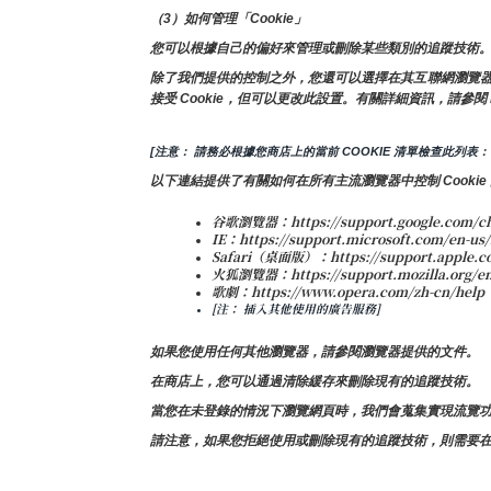
（3）如何管理「Cookie」
您可以根據自己的偏好來管理或刪除某些類別的追蹤技術。
除了我們提供的控制之外，您還可以選擇在其互聯網瀏覽器中啟用
接受 Cookie，但可以更改此設置。有關詳細資訊，請參閱 
[注意： 請務必根據您商店上的當前 COOKIE 清單檢查此列表：
以下連結提供了有關如何在所有主流瀏覽器中控制 Cookie
谷歌瀏覽器：https://support.google.com/ch
IE：https://support.microsoft.com/en-us/
Safari（桌面版）：https://support.apple.c
火狐瀏覽器：https://support.mozilla.org/en-U
歌劇：https://www.opera.com/zh-cn/help
[注： 插入其他使用的廣告服務]
如果您使用任何其他瀏覽器，請參閱瀏覽器提供的文件。
在商店上，您可以通過清除緩存來刪除現有的追蹤技術。
當您在未登錄的情況下瀏覽網頁時，我們會蒐集實現流覽功能
請注意，如果您拒絕使用或刪除現有的追蹤技術，則需要