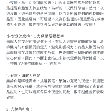
小
夜燈
，為生活添加儀式感，用溫柔氛圍喚醒身體的睡意，
能提醒身體進入休息狀態，為新的一天做好準備。然而，夜
燈沒電、燈光過於強烈等問題，反而會影響我們的夜晚睡眠
品質，因此挑選時，可透過本文為你整理的4個重點及2款療
癒系小夜燈，帶你找到外型與功能兼具的質感小夜燈！
小夜燈怎麼挑？5大選購要點整理
每個人的夜燈使用習慣不同，有些人只需要在睡前閱讀、滑
手機時能有個微弱的燈光，避免影響視力；有些人則因為怕
黑而無法在漆黑的環境中放鬆，需要開啟一整晚的夜燈才能
安心休息。因此，市面上也推出多款夜燈供使用者挑選，以
下整理了5個選購重點，供你參考：
1. 省電、續航力充足：
無論你是哪種需求，挑選
省電、續航力充足
的夜燈，便能避
免夜燈過度耗電，或是突然沒電的問題。選購時除了查看產
品說明，也可以觀察各個小夜燈的瓦數，數字越低就代表較
省電。
2. 光線柔和度：