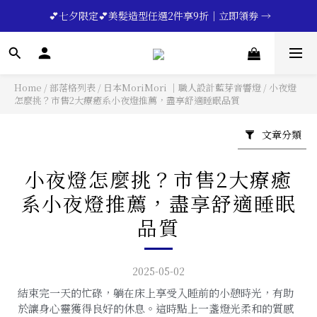
🔥💪My Superdad😍｜全館領券享9折｜立即領券 →
 💕七夕限定💕美髮造型任選2件享9折｜立即領券 →
一分鐘登錄保固 | 買得安心又放心🔥▸▸
🔥💪My Superdad😍｜全館領券享9折｜立即領券 →
Home
/
部落格列表
/
日本MoriMori ｜職人設計藍芽音響燈
/
小夜燈
怎麼挑？市售2大療癒系小夜燈推薦，盡享舒適睡眠品質
文章分類
小夜燈怎麼挑？市售2大療癒
系小夜燈推薦，盡享舒適睡眠
品質
2025-05-02
結束完一天的忙碌，躺在床上享受入睡前的小憩時光，有助
於讓身心靈獲得良好的休息。這時點上一盞燈光柔和的質感