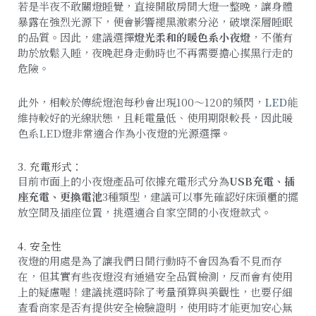
若是半夜不敢關燈睡覺，直接開啟房間大燈一整晚，讓身體
暴露在強烈光源下，便會影響褪黑激素分泌，破壞深層睡眠
的品質。因此，建議選擇
燈光柔和的暖色系小夜燈
，不僅有
助於放鬆入睡，夜晚起身走動時也不再需要擔心摸黑行走的
危險。
此外，相較於傳統燈泡每秒會出現100～120的頻閃，
LED
能
維持較好的光線狀態，且耗電量低、使用期限較長，因此暖
色系LED燈非常適合作為小夜燈的光源選擇。
3. 充電形式：
目前市面上的小夜燈產品可依據充電形式分為
USB充電、插
座充電、更換電池
3種類型，建議可以事先確認好床頭櫃的擺
放空間及插座位置，挑選適合自家空間的小夜燈款式。
4. 安全性
夜燈的用處是為了讓我們日間行動時不會因為看不見而存
在，但其實有些夜燈沒有通過安全品質檢測，反而會有使用
上的疑慮喔！建議挑選時除了考量預算與美觀性，也要仔細
查看商家是否有提供安全檢驗證明，使用時才能更加安心無