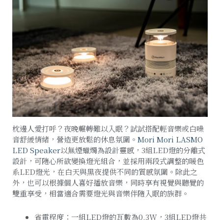
枕邊人愛打呼？夜晚輾轉難以入眠？試試搭配輕音樂或白噪
音舒緩情緒，營造更放鬆的休息氛圍。
Mori Mori LASMO
LED Speaker
以無煙蠟燭為設計靈感，3組LED燈的分離式
設計，可隨心所欲變換燈光組合，並採用兩段式調整的暖色
系LED燈光，在白天與黑夜提供不同的質感氛圍。除此之
外，也可以根據個人喜好播放音樂，同時享有視覺與聽覺的
雙重享受，相當適合需要燈光與音樂伴隨入眠的族群。
省電程度：一組LED燈的瓦數為0.3W，3組LED燈共