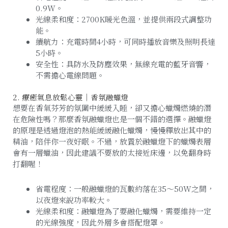
0.9W。
光線柔和度：2700K暖光色溫，並提供兩段式調整功
能。
續航力：充電時間4小時，可同時播放音樂及照明長達
5小時。
安全性：具防水及防塵效果，無線充電的藍牙音響，
不需擔心電線問題。
2. 療癒氣息放鬆心靈｜香氛融蠟燈
想要在香氣芬芳的氛圍中緩緩入睡，卻又擔心蠟燭燃燒的潛
在危險性嗎？那麼香氛融蠟燈也是一個不錯的選擇。融蠟燈
的原理是透過燈泡的熱能緩緩融化蠟燭，慢慢釋放出其中的
精油，陪伴你一夜好眠。不過，放置於融蠟燈下的蠟燭表層
會有一層蠟油，因此建議不要放的太接近床邊，以免翻身時
打翻喔！
省電程度：一般融蠟燈的瓦數約落在35～50W之間，
以夜燈來說功率較大。
光線柔和度：融蠟燈為了要融化蠟燭，需要維持一定
的光線強度，因此外層多會搭配燈罩。