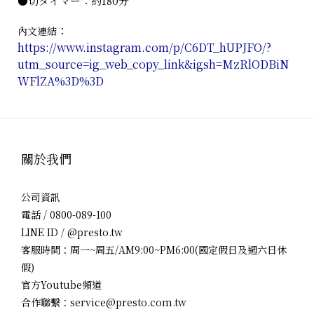
●切タイマー：約180分
：
內文連結
https://www.instagram.com/p/C6DT_hUPJFO/?
utm_source=ig_web_copy_link&igsh=MzRlODBiN
WFlZA%3D%3D
關於我們
公司資訊
電話 / 0800-089-100
LINE ID / @presto.tw
客服時間：周一~周五/AM9:00~PM6:00(國定假日及週六日休
假)
官方Youtube頻道
合作聯繫：service@presto.com.tw