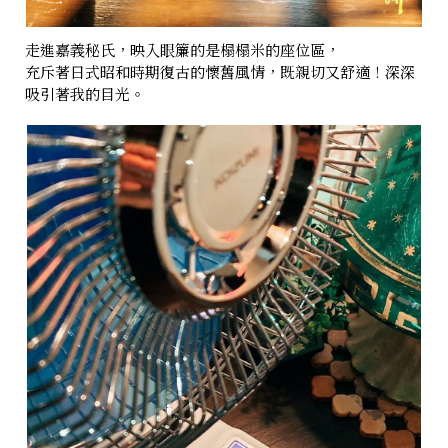
走進嘉義秘氏，映入眼簾的是榻榻米的座位區，
充斥著日式昭和時期復古的懷舊風情，既親切又舒適！深深
吸引著我的目光。