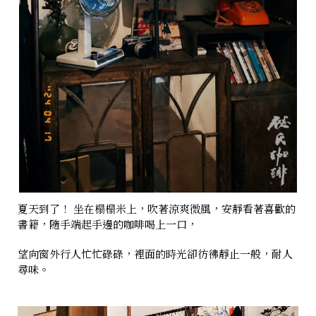
夏天到了！ 坐在榻榻米上，吹著涼爽微風，安靜看著喜歡的
書籍，隨手端起手邊的咖啡喝上一口，
望向窗外行人忙忙碌碌，裡面的時光卻彷彿靜止一般，耐人
尋味。