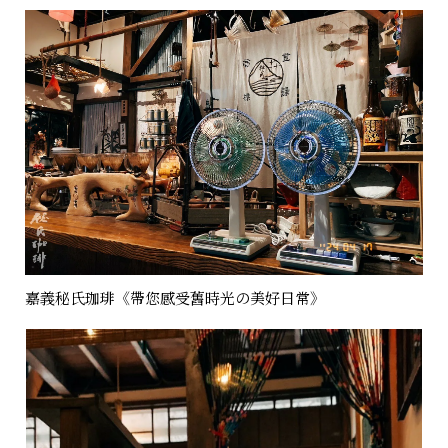
嘉義秘氏珈琲《帶您感受舊時光の美好日常》