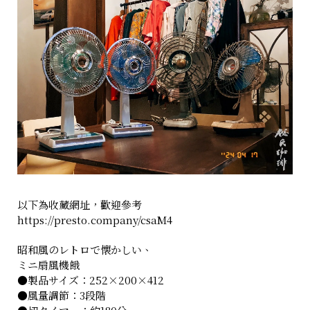
以下為收藏網址，歡迎參考
https://presto.company/csaM4
昭和風のレトロで懐かしい、
ミニ扇風機餓
●製品サイズ：252×200×412
●風量調節：3段階