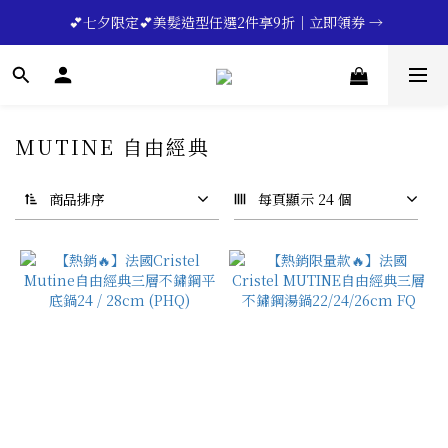
🔥💪My Superdad😍｜全館領券享9折｜立即領券 →
 💕七夕限定💕美髮造型任選2件享9折｜立即領券 →
一分鐘登錄保固 | 買得安心又放心🔥▸▸
🔥💪My Superdad😍｜全館領券享9折｜立即領券 →
MUTINE 自由經典
商品排序
每頁顯示 24 個