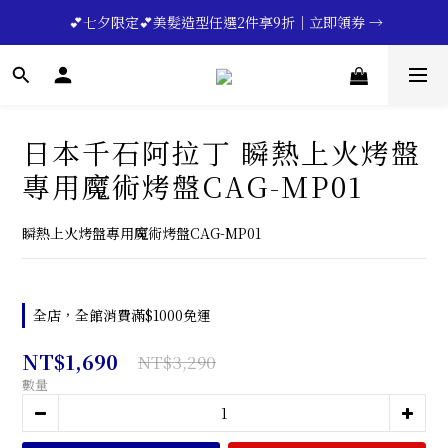
🔥💪My Superdad😍｜全館領券享9折｜立即領券 →
 💕七夕限定💕美髮造型任選2件享9折｜立即領券 →
一分鐘登錄保固 | 買得安心又放心🔥▸▸
🔥💪My Superdad😍｜全館領券享9折｜立即領券 →
日本千石阿拉丁 瞬熱上火烤盤
專用魔術烤盤CAG-MP01
瞬熱上火烤盤專用魔術烤盤CAG-MP01
全店，全館消費滿$1000免運
NT$1,690
NT$3,290
數量