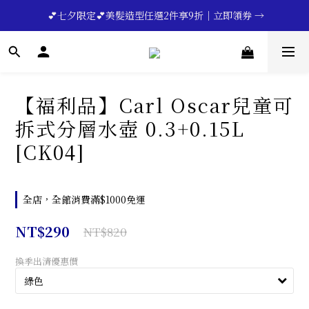
🔥💪My Superdad😍｜全館領券享9折｜立即領券 →
 💕七夕限定💕美髮造型任選2件享9折｜立即領券 →
一分鐘登錄保固 | 買得安心又放心🔥▸▸
🔥💪My Superdad😍｜全館領券享9折｜立即領券 →
【福利品】Carl Oscar兒童可
拆式分層水壺 0.3+0.15L
[CK04]
全店，全館消費滿$1000免運
NT$290
NT$820
換季出清優惠價