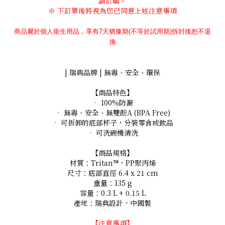
請訂購。
※ 下訂單後將視為您已同意上述注意事項
商品
屬於個人衛生用品，
享有7天猶豫期(不等於試用期)
拆封後恕不退
換
| 瑞典品牌 | 無毒、安全、環保
【商品特色】
• 100%防漏
• 無毒、安全、無雙酚
A (
BPA Free)
• 可拆卸的底部杯子，分裝零食或飲品
• 可洗碗機清洗
【商品規格】
材質：
Tritan
™，
PP
聚丙烯
尺寸：底部直徑
6.4 x 21 cm
重量：
135 g
容量：
0.3 L + 0.15 L
產地：瑞典設計，中國製
【注意事項】