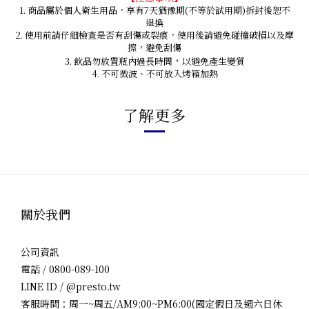
1. 商品屬於個人衛生用品，享有7天猶豫期(不等於試用期)拆封後恕不
退換
2. 使用前請仔細檢查是否有刮傷或裂痕，使用後請避免碰撞破損以及摩
擦，避免刮傷
，
3. 飲品勿放置瓶內過長時間
以避免產生變質
4. 不可微波、不可放入烤箱加熱
了解更多
關於我們
公司資訊
電話 / 0800-089-100
LINE ID / @presto.tw
客服時間：周一~周五/AM9:00~PM6:00(國定假日及週六日休