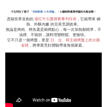
千石阿拉丁旗下
「炙瞬鮮酥 上火烤盤」
，上層瞬熱就像烤盤的火眼金睛。
遠紅外石墨燈管專利技術
憑藉世界首創的
，它能帶來 瞬
熱、外酥內嫩 的完美烹調效果。
無論是烤肉、烤魚還是焗烤點心，每一次加熱都精準，不
油煙、不狼狽，讓料理變輕鬆、更愉快。
它不只是一個烤盤，更是
日、台、韓主婦烤盤上的火眼
金睛
，將專業烹飪體驗帶進每個家庭。