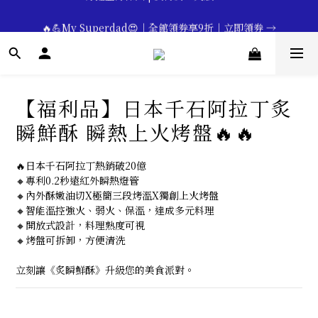
🔥💪My Superdad😍｜全館領券享9折｜立即領券 →
🔥💪My Superdad😍｜全館領券享9折｜立即領券 →
 💕七夕限定💕美髮造型任選2件享9折｜立即領券 →
一分鐘登錄保固 | 買得安心又放心🔥▸▸
【福利品】日本千石阿拉丁炙
🔥💪My Superdad😍｜全館領券享9折｜立即領券 →
瞬鮮酥 瞬熱上火烤盤🔥🔥
🔥日本千石阿拉丁熱銷破20億
🔸專利0.2秒遠紅外瞬熱燈管
🔸內外酥嫩油切X極簡三段烤溫X獨創上火烤盤
🔸智能溫控強火、弱火、保溫，達成多元料理
🔸開放式設計，料理熟度可視
🔸烤盤可拆卸，方便清洗
立刻讓《炙瞬鮮酥》升級您的美食派對。