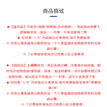
商品描述
★【福利品】可能有(箱損/微瑕疵/拆封痕跡) ，商品皆由原廠人
員檢驗完成，無法一一列舉，可接受者再下單
★ 收到貨''七天''內如無法正常使用,皆可免費換貨
※ 完美主義者請務必斟酌評估，不介意盒損或微瑕疵等等狀況再
請訂購。
※ 下訂單後將視為您已同意上述注意事項
★
七成新
【
】
福利品
狀況：商品為展示機，主要為外箱損傷、配
件些許使用痕跡/微瑕疵、掉漆
、無說明書等
，但不影響本體正常
使用功能，每台狀況不同無法一一列舉，請不介意者再下單。
★ 收到貨''七天''內如無法正常使用,皆可免費換貨並享有''原廠保
固1年''
※ 完美主義者請務必斟酌評估，不介意盒損或微瑕疵等等狀況再
請訂購。
※ 下訂單後將視為您已同意上述注意事項。