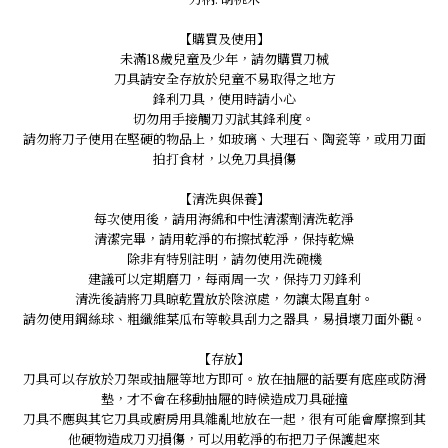
【購買及使用】
未滿18歲兒童及少年，請勿購買刀械
刀具請安全存放於兒童不易取得之地方
鋒利刀具，使用時請小心
切勿用手接觸刀刃試其鋒利度。
請勿將刀子使用在堅硬的物品上，如玻璃、大理石、陶瓷等，或用刀面
拍打食材，以免刀具損傷
【清洗與保養】
每次使用後，請用海綿和中性清潔劑清洗乾淨
清潔完畢，請用乾淨的布擦拭乾淨，保持乾燥
除非有特別註明，請勿使用洗碗機
建議可以定期磨刀，每兩周一次，保持刀刃鋒利
清洗後請將刀具晾乾置放於陰涼處，勿讓太陽直射。
請勿使用鋼絲球、粗纖維菜瓜布等較具刮力之器具，易損壞刀面外觀。
【存放】
刀具可以存放於刀架或抽屜等地方即可。放在抽屜的話要有底座或防滑
墊，才不會在移動抽屜的時候造成刀具碰撞
刀具不應與其它刀具或廚房用具雜亂地放在一起，很有可能會摩擦到其
他硬物造成刀刃損傷，可以用乾淨的布把刀子保護起來