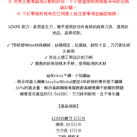
※ 完美主義者請務必斟酌評估，不介意盒損或微瑕疵等等狀況再
請訂購。
※ 下訂單後將視為您已同意上述注意事項並確
認無誤！
LOUIS 廚刀 - 多用途主
刀
，幾乎適用於任何食材的經典刀具。適用於
肉品、蔬果切割。
🗸 TB研發Nitrox特殊鋼材，結構穩定，抗腐蝕、韌性十足，刀刃更佳經
久耐用
🗸 符合人體工學設計的刀柄
🗸 優雅的斜角胡桃木手柄，使用歐洲的木材
📖
Nitrox ® 鋼 - 小知識
📖
- 與全球最大鋼廠ArcelorMittal歷經4年研發的專利氮不鏽鋼
- 16%的鉻含量，解決高碳鋼極易腐蝕跟高硬度鋼不耐磨的問題
- 硬度落在最佳的55-56HRC，刀刃鋒利耐用，且不易生鏽
【產品規格】
LOUIS廚刀 17公分
總長: 30.5公分
刀刃長: 17公分
刀柄: 胡桃木