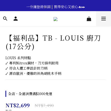
🔥💪My Superdad😍｜全館領券享9折｜立即領券 →
一分鐘登錄保固 | 買得安心又放心🔥▸▸
🔥💪My Superdad😍｜全館領券享9折｜立即領券 →
【福利品】TB - LOUIS 廚刀
(17公分)
LOUIS 系列特點
🗸 專利Nitrox鋼材，刀刃鋒利耐用
🗸 符合人體工學設計的刀柄
🗸 源自歐洲，優雅的斜角胡桃木手柄
全店，全館消費滿$1000免運
NT$2,699
NT$7,490
數量