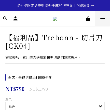
🔥💪My Superdad😍｜全館領券享9折｜立即領券 →
 💕七夕限定💕美髮造型任選2件享9折｜立即領券 →
一分鐘登錄保固 | 買得安心又放心🔥▸▸
🔥💪My Superdad😍｜全館領券享9折｜立即領券 →
【福利品】Trebonn - 切片刀
[CK04]
這款輕巧、實用的刀適用於精準切割肉類或魚片。
全店，全館消費滿$1000免運
NT$790
NT$1,790
顏色