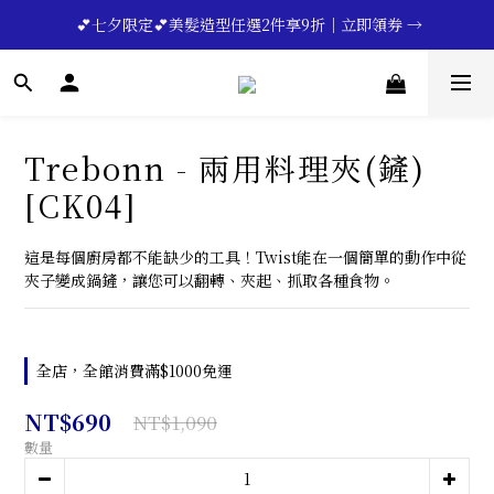
🔥💪My Superdad😍｜全館領券享9折｜立即領券 →
 💕七夕限定💕美髮造型任選2件享9折｜立即領券 →
一分鐘登錄保固 | 買得安心又放心🔥▸▸
🔥💪My Superdad😍｜全館領券享9折｜立即領券 →
Trebonn - 兩用料理夾(鏟)
[CK04]
這是每個廚房都不能缺少的工具！Twist能在一個簡單的動作中從
夾子變成鍋鏟，讓您可以翻轉、夾起、抓取各種食物。
全店，全館消費滿$1000免運
NT$690
NT$1,090
數量