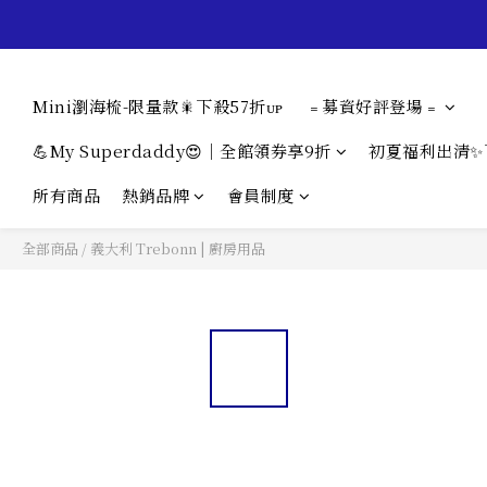
Mini瀏海梳-限量款🎇下殺57折ᴜᴘ
﹦募資好評登場﹦
💪My Superdaddy😍｜全館領券享9折
初夏福利出清✨
所有商品
熱銷品牌
會員制度
全部商品
/
義大利 Trebonn | 廚房用品