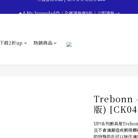
🔥💪My Superdad😍｜全館領券享9折｜立即領券 →
🔥💪My Superdad😍｜全館領券享9折｜立即領券 →
 💕七夕限定💕美髮造型任選2件享9折｜立即領券 →
一分鐘登錄保固 | 買得安心又放心🔥▸▸
下殺2折up
熱銷商品
🔥💪My Superdad😍｜全館領券享9折｜立即領券 →
Trebonn
版) [CK04
UP!系列廚具是Tre
且不會滴漏造成廚房髒
的特殊設計可以接住滴