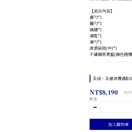
【組合內容】
漏勺*1
麵勺*1
鍋鏟*1
湯匙*1
湯勺*1
波浪砧板(中)*1
不鏽鋼蒸煮籃(顏色隨機)
全店，全館消費滿$10
NT$8,190
NT$
數量
加入購物車