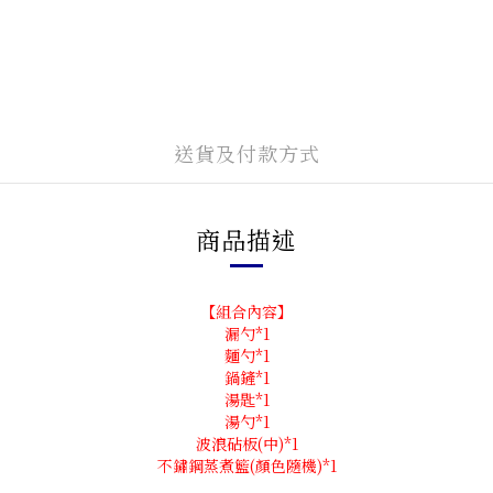
送貨及付款方式
商品描述
【組合內容】
漏勺*1
麵勺*1
鍋鏟*1
湯匙*1
湯勺*1
波浪砧板(中)*1
不鏽鋼蒸煮籃(顏色隨機)*1