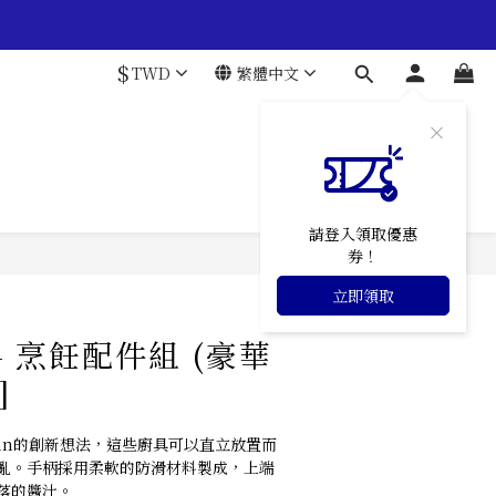
$
TWD
繁體中文
請登入領取優惠
券！
立即購買
立即領取
 - 烹飪配件組 (豪華
]
bonn的創新想法，這些廚具可以直立放置而
亂。手柄採用柔軟的防滑材料製成，上端
落的醬汁。