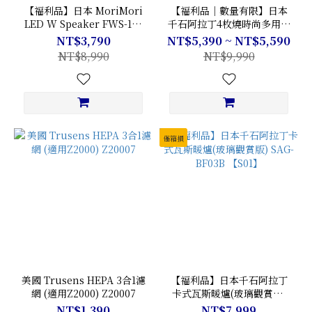
【福利品】日本 MoriMori
【福利品｜數量有限】日本
LED W Speaker FWS-170
千石阿拉丁4枚燒時尚多用途
【M1】
烤箱 AET-G13T
NT$3,790
NT$5,390 ~ NT$5,590
NT$8,990
NT$9,990
僅箱損
美國 Trusens HEPA 3合1濾
【福利品】日本千石阿拉丁
網 (適用Z2000) Z20007
卡式瓦斯暖爐(玻璃觀賞版)
SAG-BF03B 【S01】
NT$1,390
NT$7,999