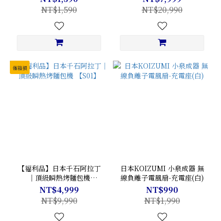
NT$1,590
NT$20,990
僅箱損
【福利品】日本千石阿拉丁
日本KOIZUMI 小泉成器 無
｜頂級瞬熱烤麵包機
線負離子電風扇-充電座(白)
【S01】
NT$4,999
NT$990
NT$9,990
NT$1,990