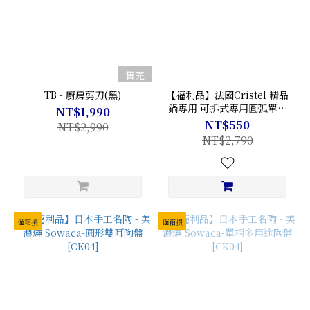
售完
TB - 廚房剪刀(黑)
【福利品】法國Cristel 精品
鍋專用 可拆式專用圓弧單手
NT$1,990
柄
NT$550
NT$2,990
NT$2,790
僅箱損
僅箱損