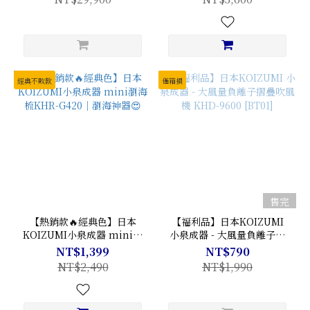
經典不敗款
僅箱損
售完
【熱銷款🔥經典色】日本
【福利品】日本KOIZUMI
KOIZUMI小泉成器 mini瀏
小泉成器 - 大風量負離子摺
海梳KHR-G420｜瀏海神器
疊吹風機 KHD-9600 [BT01]
NT$1,399
NT$790
😍
NT$2,490
NT$1,990