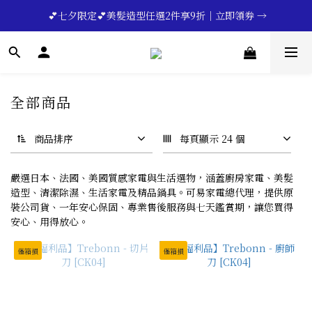
 💕七夕限定💕美髮造型任選2件享9折｜立即領券 →
🔥💪My Superdad😍｜全館領券享9折｜立即領券 →
一分鐘登錄保固 | 買得安心又放心🔥▸▸
🔥💪My Superdad😍｜全館領券享9折｜立即領券 →
全部商品
商品排序
每頁顯示 24 個
嚴選日本、法國、美國質感家電與生活選物，涵蓋廚房家電、美髮
造型、清潔除濕、生活家電及精品鍋具。可易家電總代理，提供原
裝公司貨、一年安心保固、專業售後服務與七天鑑賞期，讓您買得
安心、用得放心。
僅箱損
僅箱損