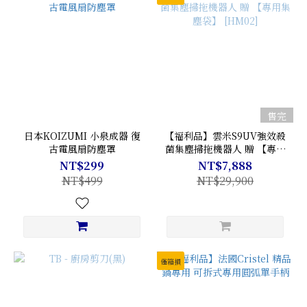
售完
日本KOIZUMI 小泉成器 復
【福利品】雲米S9UV強效殺
古電風扇防塵罩
菌集塵掃拖機器人 贈 【專用
集塵袋】 [HM02]
NT$299
NT$7,888
NT$499
NT$29,900
僅箱損