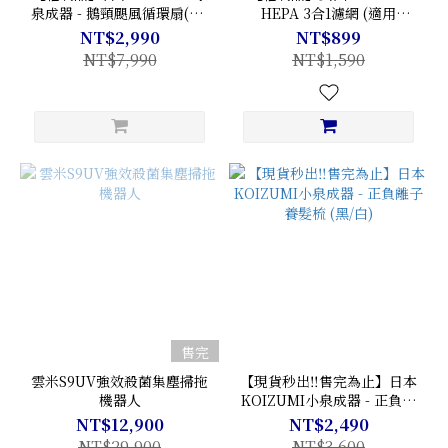
泉成器 - 鵝頸颶風循環扇(灰/
HEPA 3合1濾網 (適用
白)
Z2000) Z20007
NT$2,990
NT$899
NT$7,990
NT$1,590
售完
雲米S9UV強效殺菌集塵掃拖
【現貨秒出‼️售完為止】日本
機器人
KOIZUMI小泉成器 - 正負離
子養髮梳 (黑/白)
NT$12,900
NT$2,490
NT$29,900
NT$3,600