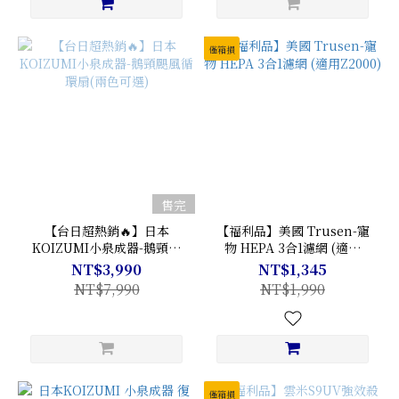
僅箱損
售完
【台日超熱銷🔥】日本
【福利品】美國 Trusen-寵
KOIZUMI小泉成器-鵝頸颶
物 HEPA 3合1濾網 (適用
風循環扇(兩色可選)
Z2000)
NT$3,990
NT$1,345
NT$7,990
NT$1,990
僅箱損