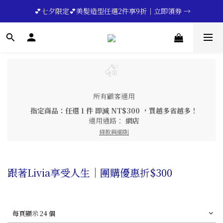
🔥💪My Superdad😍｜全館領券享9折｜立即領券 →
 💕七夕限定💕美髮造型任選2件享9折｜立即領券 →
一分鐘登錄保固 | 買得安心又放心🔥▸▸
🔥💪My Superdad😍｜全館領券享9折｜立即領券 →
所有顧客適用
指定商品：任選 1 件 即減 NT$300 ，買越多省越多！
適用通路：
網店
條款與細則
跟著Livia享受人生｜團購優惠折$300
每頁顯示 24 個