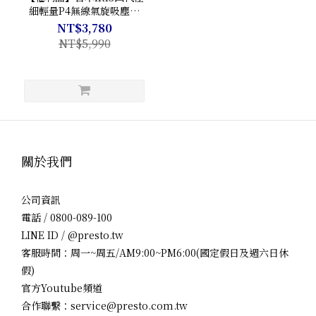
細輕量P4無線氣旋吸塵器
IC-SLDC4
NT$3,780
NT$5,990
關於我們
公司資訊
電話 / 0800-089-100
LINE ID / @presto.tw
客服時間：周一~周五/AM9:00~PM6:00(國定假日及週六日休
假)
官方Youtube頻道
合作聯繫：service@presto.com.tw