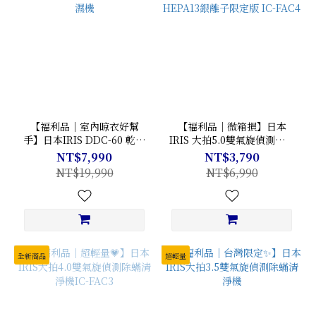
【福利品｜室內晾衣好幫
【福利品｜微箱損】日本
手】日本IRIS DDC-60 乾燥
IRIS 大拍5.0雙氣旋偵測除蟎
循環除濕機
清淨機 HEPA13銀離子限定
NT$7,990
NT$3,790
版 IC-FAC4
NT$19,990
NT$6,990
全新商品
超輕量