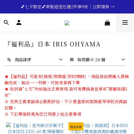
🔥💪My Superdad😍｜全館領券享9折｜立即領券 →
 💕七夕限定💕美髮造型任選2件享9折｜立即領券 →
一分鐘登錄保固 | 買得安心又放心🔥▸▸
🔥💪My Superdad😍｜全館領券享9折｜立即領券 →
『福利品』日本 IRIS OHYAMA
商品排序
每頁顯示 24 個
★【福利品】可能有(箱損/微瑕疵/拆封痕跡) ，商品皆由原廠人員檢
驗完成，無法一一列舉，可接受者再下單
★ 收到貨''七天''內如無法正常使用,皆可免費換貨並享有''原廠保固1
年''
※ 完美主義者請務必斟酌評估，不介意盒損或微瑕疵等等狀況再請
訂購。
※ 下訂單後將視為您已同意上述注意事項
商品全新