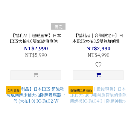
售完
【福利品｜超輕量💗】日本
【福利品｜台灣限定✨】日
IRIS大拍4.0雙氣旋偵測除蟎
本IRIS大拍3.5雙氣旋偵測除
清淨機IC-FAC3
蟎清淨機
NT$2,990
NT$2,990
NT$5,990
NT$4,990
全新商品
僅箱損|全新商品