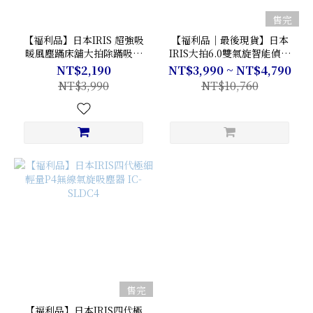
售完
【福利品】日本IRIS 超強吸
【福利品｜最後現貨】日本
暖風塵蹣床舖大拍除蹣吸塵
IRIS大拍6.0雙氣旋智能偵測
器一代 (大拍1.0) IC-FAC2-
除塵蟎機IC-FAC4-I｜除蹣神
NT$2,190
NT$3,990 ~ NT$4,790
W
機✨
NT$3,990
NT$10,760
售完
【福利品】日本IRIS四代極