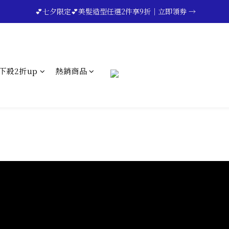
🔥💪My Superdad😍｜全館領券享9折｜立即領券 →
 💕七夕限定💕美髮造型任選2件享9折｜立即領券 →
一分鐘登錄保固 | 買得安心又放心🔥▸▸
🔥💪My Superdad😍｜全館領券享9折｜立即領券 →
下殺2折up
熱銷商品