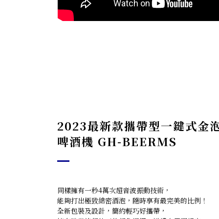
2023最新款攜帶型一鍵式金
啤酒機 GH-BEERMS
同樣擁有一秒4萬次超音波振動技術，
能夠打出極致綿密酒泡，隨時享有最完美的比例！
全新包裝及設計，簡約輕巧好攜帶，