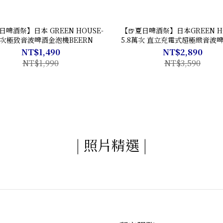
日啤酒祭】日本 GREEN HOUSE-
【🍺夏日啤酒祭】日本GREEN HO
萬次極致音波啤酒金泡機BEERN
5.8萬次 直立充電式超極緻音波
機 GH-BEERS
NT$1,490
NT$2,890
NT$1,990
NT$3,590
| 照片精選 |