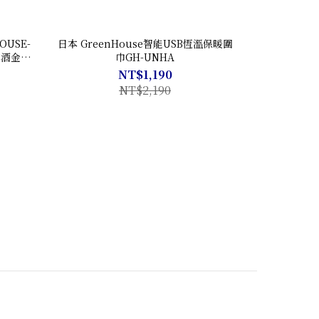
USE-
日本 GreenHouse智能USB恆溫保暖圍
啤酒金泡
巾GH-UNHA
NT$1,190
NT$2,190