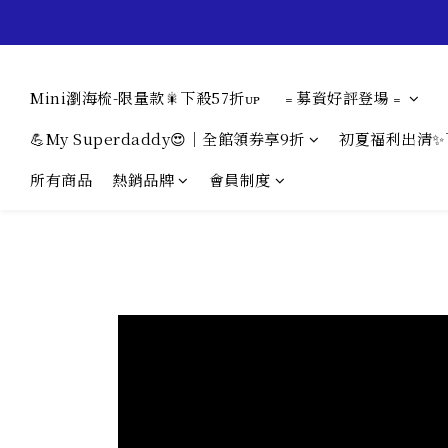
Mini瀏海梳-限量款🎇下殺57折ᴜᴘ
﹦募資好評登場﹦
💪My Superdaddy😍｜全館領券享9折
初夏福利出清✨
所有商品
熱銷品牌
會員制度