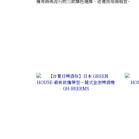
擁有時尚流行的三款顏色選擇，送禮自用兩相宜~