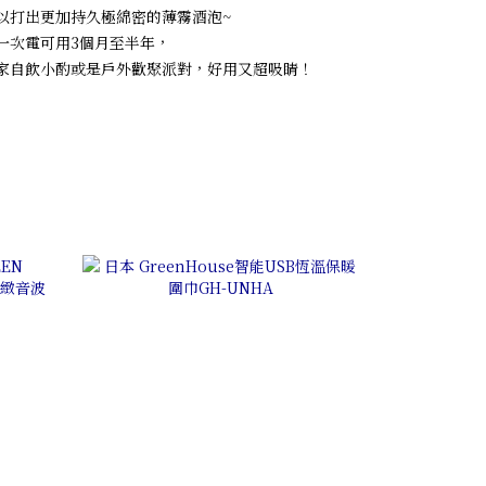
以打出更加持久極綿密的薄霧酒泡~
一次電可用3個月至半年，
家自飲小酌或是戶外歡聚派對，好用又超吸睛！