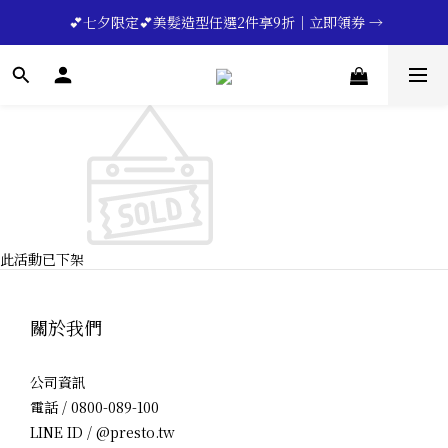
🔥💪My Superdad😍｜全館領券享9折｜立即領券 →
 💕七夕限定💕美髮造型任選2件享9折｜立即領券 →
一分鐘登錄保固 | 買得安心又放心🔥▸▸
🔥💪My Superdad😍｜全館領券享9折｜立即領券 →
此活動已下架
關於我們
公司資訊
電話 / 0800-089-100
LINE ID / @presto.tw