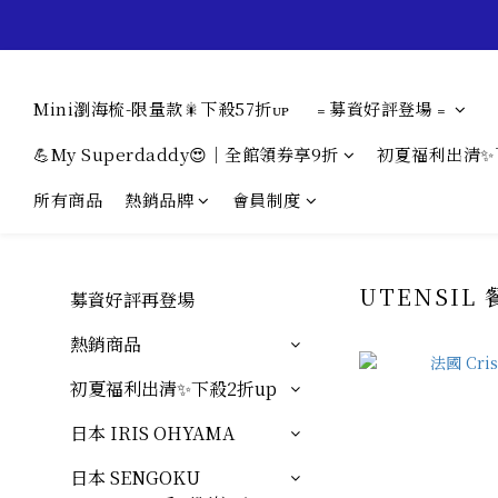
Mini瀏海梳-限量款🎇下殺57折ᴜᴘ
﹦募資好評登場﹦
💪My Superdaddy😍｜全館領券享9折
初夏福利出清✨
所有商品
熱銷品牌
會員制度
UTENSIL
募資好評再登場
熱銷商品
初夏福利出清✨下殺2折up
日本 IRIS OHYAMA
日本 SENGOKU