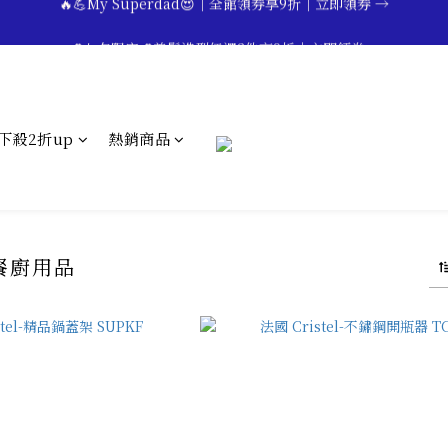
🔥💪My Superdad😍｜全館領券享9折｜立即領券 →
 💕七夕限定💕美髮造型任選2件享9折｜立即領券 →
一分鐘登錄保固 | 買得安心又放心🔥▸▸
🔥💪My Superdad😍｜全館領券享9折｜立即領券 →
下殺2折up
熱銷商品
 餐廚用品