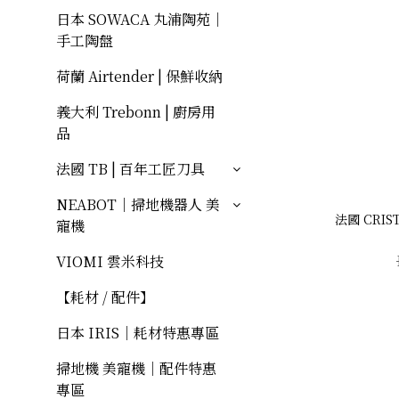
日本 SOWACA 丸浦陶苑｜
手工陶盤
荷蘭 Airtender | 保鮮收納
義大利 Trebonn | 廚房用
品
法國 TB | 百年工匠刀具
NEABOT｜掃地機器人 美
法國 CRI
寵機
VIOMI 雲米科技
【耗材 / 配件】
日本 IRIS｜耗材特惠專區
掃地機 美寵機｜配件特惠
專區