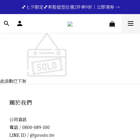
🔥💪My Superdad😍｜全館領券享9折｜立即領券 →
 💕七夕限定💕美髮造型任選2件享9折｜立即領券 →
一分鐘登錄保固 | 買得安心又放心🔥▸▸
🔥💪My Superdad😍｜全館領券享9折｜立即領券 →
此活動已下架
關於我們
公司資訊
電話 / 0800-089-100
LINE ID / @presto.tw