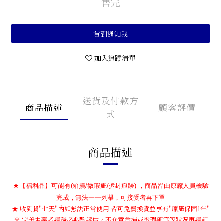
售完
貨到通知我
加入追蹤清單
送貨及付款方
商品描述
顧客評價
式
商品描述
★【福利品】可能有(箱損/微瑕疵/拆封痕跡) ，商品皆由原廠人員檢驗
完成，無法一一列舉，可接受者再下單
★ 收到貨''七天''內如無法正常使用,皆可免費換貨並享有''原廠保固1年''
※ 完美主義者請務必斟酌評估，不介意盒損或微瑕疵等等狀況再請訂