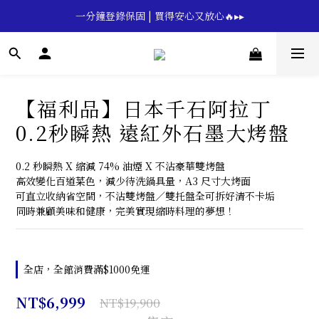
🔥💪My Superdad😍｜全館領券享9折｜立即領券 →
一分鐘登錄保固 | 買得安心又放心🔥▸▸
🔥💪My Superdad😍｜全館領券享9折｜立即領券 →
【福利品】日本千石阿拉丁
0.2秒瞬熱 遠紅外石墨大烤盤
0.2 秒瞬熱 X 縮減 74% 油煙 X 不沾豪華雙烤盤
高效變化百道菜色，減少待洗鍋具量，A3 尺寸大烤面
可直立收納省空間，不沾雙烤盤／雙托盤全可拆好清不卡垢
同時兼顧美味和健康，完美實現縮時料理的夢想！
全店，全館消費滿$1000免運
NT$6,999
NT$19,900