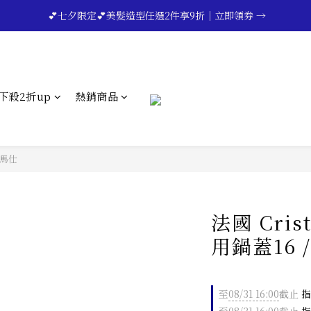
🔥💪My Superdad😍｜全館領券享9折｜立即領券 →
 💕七夕限定💕美髮造型任選2件享9折｜立即領券 →
一分鐘登錄保固 | 買得安心又放心🔥▸▸
🔥💪My Superdad😍｜全館領券享9折｜立即領券 →
下殺2折up
熱銷商品
愛馬仕
法國 Cris
用鍋蓋16 / 
至
08/31 16:00
截止
指