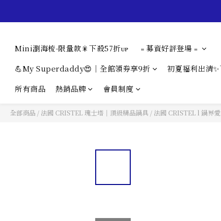
Mini瀏海梳-限量款🎇下殺57折ᴜᴘ
﹦募資好評登場﹦
💪My Superdaddy😍｜全館領券享9折
初夏福利出清✨
所有商品
熱銷品牌
會員制度
全部商品
/
法國 CRISTEL 瑰士塔｜頂級精品鍋具
/
法國 CRISTEL l 鍋界