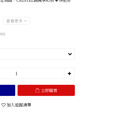
定商品，CRISTEL滿萬享85折🧡快把好
查看更多
90
立即購買
加入追蹤清單