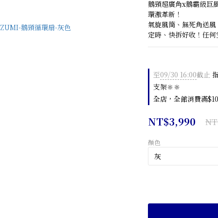
鵝頸超廣角x鵝霸級巨風
環激革新！
氣旋風筒、無死角送風
定時、快拆好收！任何
至
09/30 16:00
截止
指
支架🔆🔆
全店，全館消費滿$10
NT$3,990
NT
顏色