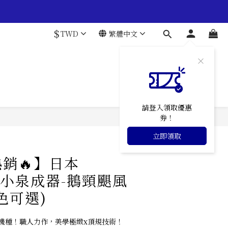
$
TWD
繁體中文
請登入領取優惠
券！
立即領取
銷🔥】日本
MI小泉成器-鵝頸颶風
色可選)
機種！職人力作，美學極緻x頂規技術！