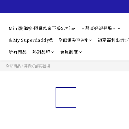
Mini瀏海梳-限量款🎇下殺57折ᴜᴘ
﹦募資好評登場﹦
💪My Superdaddy😍｜全館領券享9折
初夏福利出清✨
所有商品
熱銷品牌
會員制度
全部商品
/
募資好評再登場