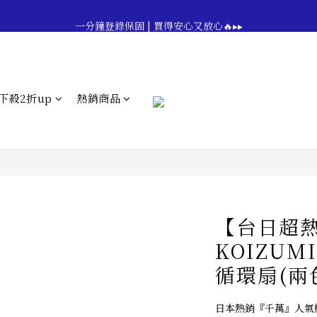
🔥💪My Superdad😍｜全館領券享9折｜立即領券 →
一分鐘登錄保固 | 買得安心又放心🔥▸▸
🔥💪My Superdad😍｜全館領券享9折｜立即領券 →
下殺2折up
熱銷商品
【台日超熱
KOIZU
循環扇(兩
日本熱銷『千萬』人氣