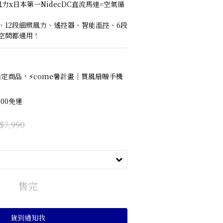
力x日本第一NidecDC直流馬達=空氣循
、12段細緻風力、遙控器、智能溫控、6段
空間都適用！
定商品，⚡come暑計畫｜買風扇贈手機
00免運
$7,990
售完
貨到通知我