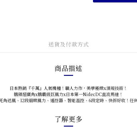
送貨及付款方式
商品描述
日本熱銷『千萬』人氣機種！職人力作，美學極緻x頂規技術！
鵝頸超廣角x鵝霸級巨風力x日本第一NidecDC直流馬達！
死角送風、12段細緻風力、遙控器、智能溫控、6段定時、快拆好收！任
了解更多