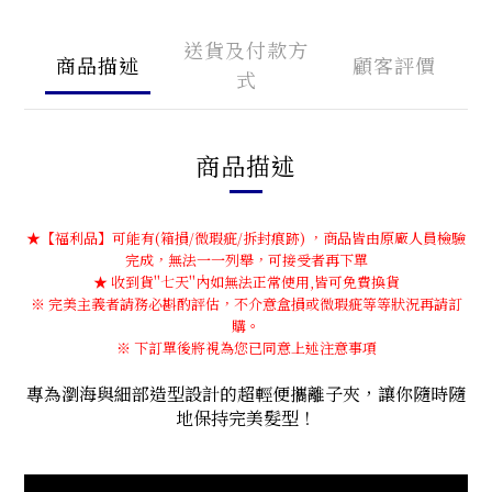
送貨及付款方
商品描述
顧客評價
式
商品描述
★【福利品】可能有(箱損/微瑕疵/拆封痕跡) ，商品皆由原廠人員檢驗
完成，無法一一列舉，可接受者再下單
★ 收到貨''七天''內如無法正常使用,皆可免費換貨
※ 完美主義者請務必斟酌評估，不介意盒損或微瑕疵等等狀況再請訂
購。
※ 下訂單後將視為您已同意上述注意事項
專為瀏海與細部造型設計的超輕便攜離子夾，讓你隨時隨
地保持完美髮型！