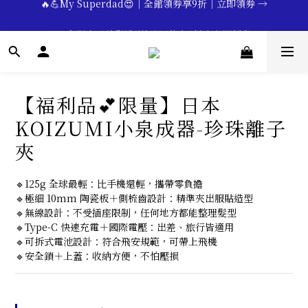
🔥💪My Superdad😍｜全館領券享9折｜立即領券 →
 💕七夕限定💕美髮造型任選2件享9折｜立即領券 →
一分鐘登錄保固 | 買得安心又放心🔥▸▸
🔥💪My Superdad😍｜全館領券享9折｜立即領券 →
【福利品💕限量】日本
KOIZUMI小泉成器-珍珠離子
夾
🔹125g 全球最輕：比手機還輕，攜帶零負擔
🔹極細 10mm 陶瓷板＋側梳齒設計：精準夾出服貼造型
🔹無線設計：不受插座限制，任何地方都能整理髮型
🔹Type-C 快速充電＋國際電壓：出差、旅行皆適用
🔹可拆式電池設計：符合飛安規範，可帶上飛機
🔹安全鎖＋上蓋：收納方便，不怕壓損