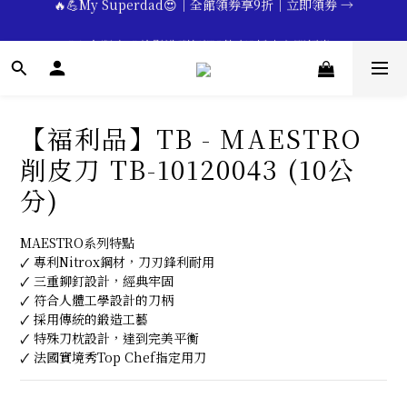
🔥💪My Superdad😍｜全館領券享9折｜立即領券 →
 💕七夕限定💕美髮造型任選2件享9折｜立即領券 →
一分鐘登錄保固 | 買得安心又放心🔥▸▸
🔥💪My Superdad😍｜全館領券享9折｜立即領券 →
【福利品】TB - MAESTRO
削皮刀 TB-10120043 (10公
分)
MAESTRO系列特點
🗸 專利Nitrox鋼材，刀刃鋒利耐用
🗸 三重鉚釘設計，經典牢固
🗸 符合人體工學設計的刀柄
🗸 採用傳統的鍛造工藝
🗸 特殊刀枕設計，達到完美平衡
🗸 法國實境秀Top Chef指定用刀