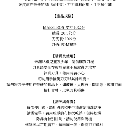
- 硬度落在最佳的55-56HRC，刀刃鋒利耐用，且不易生鏽
【產品規格】
MAESTRO削皮刀 10公分
總長: 20.5公分
刀刃長: 10公分
刀柄: POM塑料
【購買及使用】
未滿18歲兒童及少年，請勿購買刀械
刀具請安全存放於兒童不易取得之地方
鋒利刀具，使用時請小心
切勿用手接觸刀刃試其鋒利度。
請勿將刀子使用在堅硬的物品上，如玻璃、大理石、陶瓷等，或用刀面
拍打食材，以免刀具損傷
【清洗與保養】
每次使用後，請用海綿和中性清潔劑清洗乾淨
清潔完畢，請用乾淨的布擦拭乾淨，保持乾燥
除非有特別註明，請勿使用洗碗機
建議可以定期磨刀，每兩周一次，保持刀刃鋒利