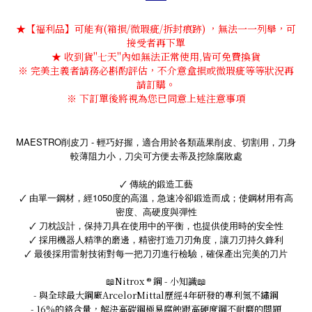
★【福利品】可能有(箱損/微瑕疵/拆封痕跡) ，無法一一列舉，可
接受者再下單
★ 收到貨''七天''內如無法正常使用,皆可免費換貨
※ 完美主義者請務必斟酌評估，不介意盒損或微瑕疵等等狀況再
請訂購。
※ 下訂單後將視為您已同意上述注意事項
MAESTRO削皮刀 - 輕巧好握，適合用於各類蔬果削皮、切割用，刀身
較薄阻力小，刀尖可方便去蒂及挖除腐敗處
🗸 傳統的鍛造工藝
🗸 由單一鋼材，經1050度的高溫，急速冷卻鍛造而成；使鋼材用有高
密度、高硬度與彈性
🗸 刀枕設計，保持刀具在使用中的平衡，也提供使用時的安全性
🗸 採用機器人精準的磨邊，精密打造刀刃角度，讓刀刃持久鋒利
🗸 最後採用雷射技術對每一把刀刃進行檢驗，確保產出完美的刀片
📖
Nitrox ® 鋼 - 小知識
📖
- 與全球最大鋼廠ArcelorMittal歷經4年研發的專利氮不鏽鋼
- 16%的鉻含量，解決高碳鋼極易腐蝕跟高硬度鋼不耐磨的問題