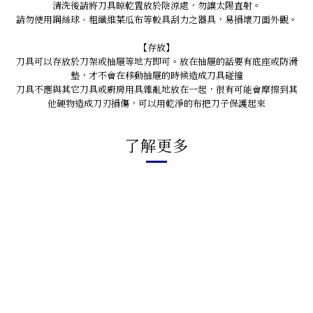
清洗後請將刀具晾乾置放於陰涼處，勿讓太陽直射。
請勿使用鋼絲球、粗纖維菜瓜布等較具刮力之器具，易損壞刀面外觀。
【存放】
刀具可以存放於刀架或抽屜等地方即可。放在抽屜的話要有底座或防滑
墊，才不會在移動抽屜的時候造成刀具碰撞
刀具不應與其它刀具或廚房用具雜亂地放在一起，很有可能會摩擦到其
他硬物造成刀刃損傷，可以用乾淨的布把刀子保護起來
了解更多