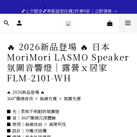
🔥💪My Superdad😍｜全館領券享9折｜立即領券 →
 💕七夕限定💕美髮造型任選2件享9折｜立即領券 →
一分鐘登錄保固 | 買得安心又放心🔥▸▸
🔥💪My Superdad😍｜全館領券享9折｜立即領券 →
🔥 2026新品登場 🔥 日本
MoriMori LASMO Speaker
氛圍音響燈｜露營ｘ居家
FLM-2101-WH
🔥 2026新品登場 🔥
360°環繞音效 × 無線充電 × 氛圍光源
■ 光｜柔和不刺眼的氛圍燈
■ 音｜360°環繞沉浸體驗
■ 使用｜無線自由 × 高便利性
■ 設計｜分離式結構