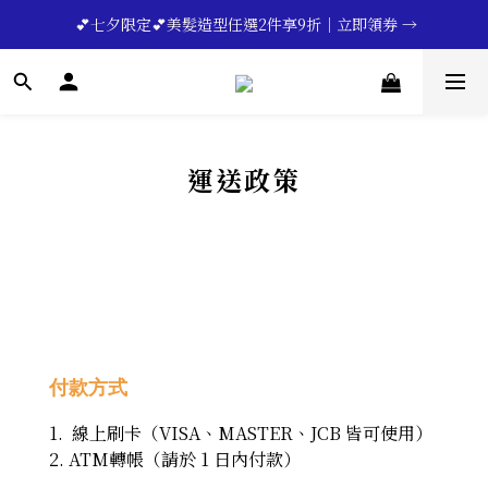
 💕七夕限定💕美髮造型任選2件享9折｜立即領券 →
🔥💪My Superdad😍｜全館領券享9折｜立即領券 →
一分鐘登錄保固 | 買得安心又放心🔥▸▸
🔥💪My Superdad😍｜全館領券享9折｜立即領券 →
運送政策
付款方式
1. 線上刷卡（VISA、MASTER、JCB 皆可使用）
2. ATM轉帳（請於 1 日內付款）