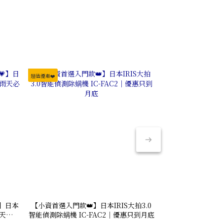
超值優惠❤️
】日本
【小資首選入門款👑】日本IRIS大拍3.0
日本IRIS OHY
雨天必備
智能偵測除螨機 IC-FAC2｜優惠只到月底
FAC4 大拍5.