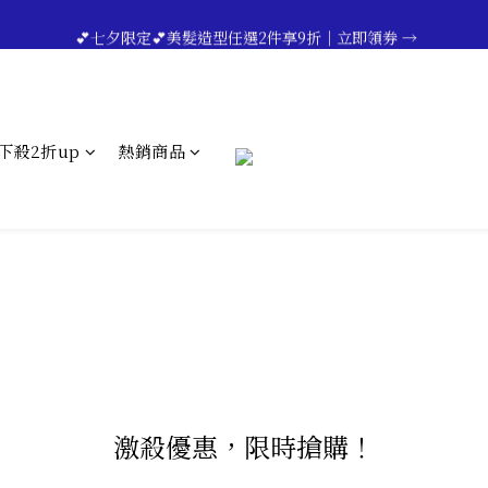
🔥💪My Superdad😍｜全館領券享9折｜立即領券 →
 💕七夕限定💕美髮造型任選2件享9折｜立即領券 →
一分鐘登錄保固 | 買得安心又放心🔥▸▸
🔥💪My Superdad😍｜全館領券享9折｜立即領券 →
下殺2折up
熱銷商品
激殺優惠，限時搶購！