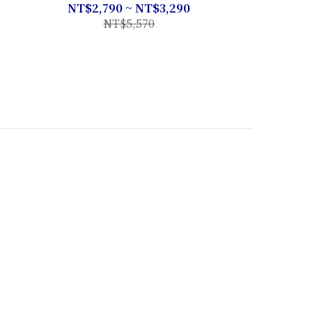
HEPA13銀離子
NT$2,790 ~ NT$3,290
NT
NT$5,570
NT