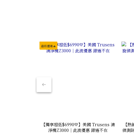
最低優惠🔥
【獨享超低$6990💛】美國 Trusens 清
【熱銷
淨機Z3000｜此波優惠 錯過不在
偵測除