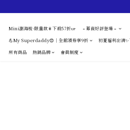
Mini瀏海梳-限量款🎇下殺57折ᴜᴘ
﹦募資好評登場﹦
💪My Superdaddy😍｜全館領券享9折
初夏福利出清✨
所有商品
熱銷品牌
會員制度