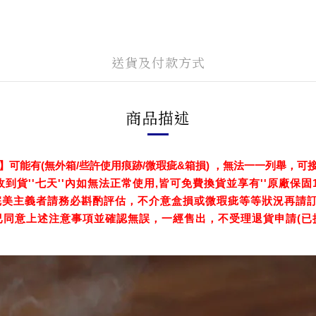
送貨及付款方式
商品描述
】可能有(無外箱/些許使用痕跡/微瑕疵&箱損) ，無法一一列舉，可
收到貨''七天''內如無法正常使用,皆可免費換貨並享有''原廠保固1
完美主義者請務必斟酌評估，不介意盒損或微瑕疵等等狀況再請
已同意上述注意事項並確認無誤，一經售出，不受理退貨申請(已