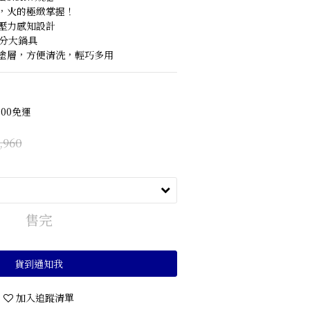
熱，火的極緻掌握！
全壓力感知設計
公分大鍋具
沾塗層，方便清洗，輕巧多用
00免運
,960
售完
貨到通知我
加入追蹤清單