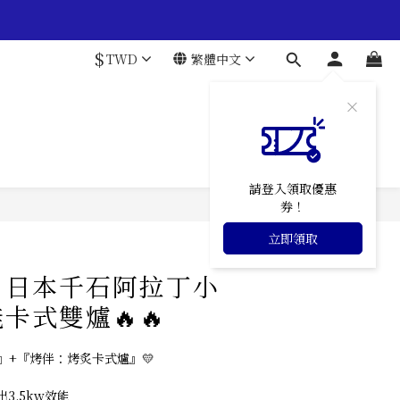
$
TWD
繁體中文
請登入領取優惠
券！
立即領取
】日本千石阿拉丁小
卡式雙爐🔥🔥
』+『烤伴：烤炙卡式爐』💛
出3.5kw效能