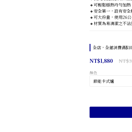
🔸可輕鬆穩熱均勻加
🔸安全第一，設有安
🔸可大份量，使用26
🔸材質為易清潔之不
全店，全館消費滿$10
NT$3
NT$1,880
顏色