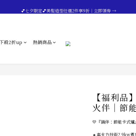
🔥💪My Superdad😍｜全館領券享9折｜立即領券 →
 💕七夕限定💕美髮造型任選2件享9折｜立即領券 →
一分鐘登錄保固 | 買得安心又放心🔥▸▸
🔥💪My Superdad😍｜全館領券享9折｜立即領券 →
下殺2折up
熱銷商品
【福利品
火伴｜節能
💛『鍋伴：節能卡式爐
🔸高火力技術2.9kw煮