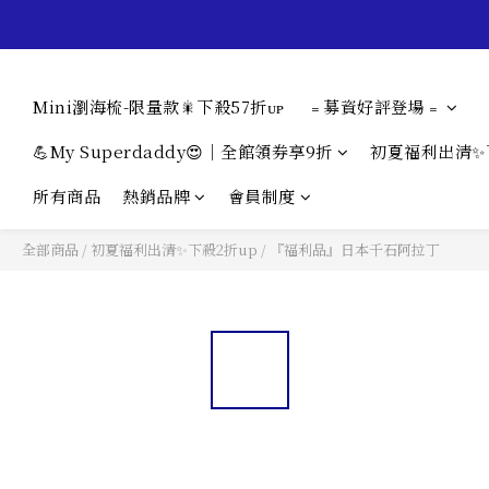
Mini瀏海梳-限量款🎇下殺57折ᴜᴘ
﹦募資好評登場﹦
💪My Superdaddy😍｜全館領券享9折
初夏福利出清✨
所有商品
熱銷品牌
會員制度
全部商品
/
初夏福利出清✨下殺2折up
/
『福利品』日本千石阿拉丁