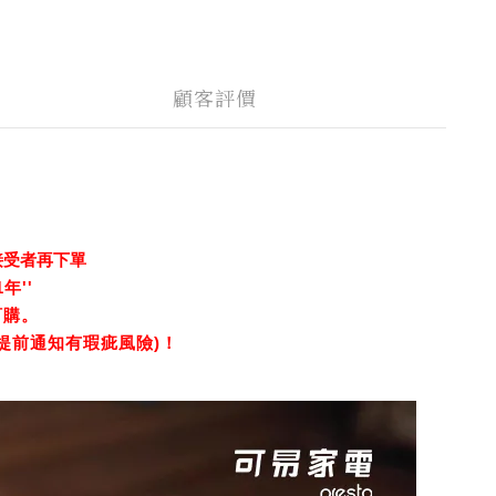
顧客評價
接受者再下單
年''
訂購。
提前通知有瑕疵風險)！