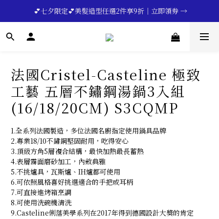
🔥💪My Superdad😍｜全館領券享9折｜立即領券 →
 💕七夕限定💕美髮造型任選2件享9折｜立即領券 →
一分鐘登錄保固 | 買得安心又放心🔥▸▸
🔥💪My Superdad😍｜全館領券享9折｜立即領券 →
法國Cristel-Casteline 極致
工藝 五層不鏽鋼湯鍋3入組
(16/18/20CM) S3CQMP
1.全系列法國製造，多位法國名廚指定使用鍋具品牌
2.專業18/10不鏽鋼堅固耐用，吃得安心
3.頂級方角5層複合結構，最快加熱最長蓄熱
4.表層霧面磨砂加工，內斂典雅
5.不挑爐具，瓦斯爐、IH爐都可使用
6.可依照風格喜好挑選適合的手把或耳柄
7.可直接進烤箱烹調
8.可使用洗碗機清洗
9.Casteline俐落美學系列在2017年得到德國設計大獎的肯定