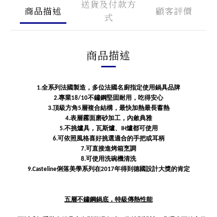
送貨及付款方
商品描述
顧客評價
式
商品描述
1.全系列法國製造，多位法國名廚指定使用鍋具品牌
2.專業18/10不鏽鋼堅固耐用，吃得安心
3.頂級方角5層複合結構，最快加熱最長蓄熱
4.表層霧面磨砂加工，內斂典雅
5.不挑爐具，瓦斯爐、IH爐都可使用
6.可依照風格喜好挑選適合的手把或耳柄
7.可直接進烤箱烹調
8.可使用洗碗機清洗
9.Casteline俐落美學系列在2017年得到德國設計大獎的肯定
五層不鏽鋼鍋底，特級傳熱性能