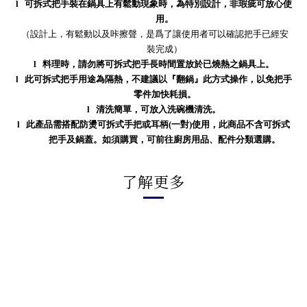
l
可拆式把手裝在鍋具上有鬆動現象時，為特別設計，非瑕疵可放心使
用。
（設計上，有鬆動以及
咔
擦聲，是
爲
了讓使用者可以確認把手已經安
裝完成
）
l
料理時，請勿將可拆式把手長時間置放於已燒熱之鍋具上。
l
此可拆式把手用途為隔熱，不建議以『翻鍋』此方式操作，以免把手
零件加快耗損。
l
清洗簡單，可放入洗碗機清洗。
l
此產品需搭配防燙可拆式手把或耳柄(一對)使用，此商品不含可拆式
把手及鍋蓋。如須購買，可前往廚房用品、配件分類選購。
了解更多