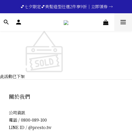
🔥💪My Superdad😍｜全館領券享9折｜立即領券 →
 💕七夕限定💕美髮造型任選2件享9折｜立即領券 →
一分鐘登錄保固 | 買得安心又放心🔥▸▸
🔥💪My Superdad😍｜全館領券享9折｜立即領券 →
此活動已下架
關於我們
公司資訊
電話 / 0800-089-100
LINE ID / @presto.tw