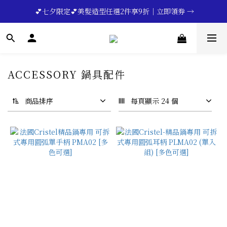
🔥💪My Superdad😍｜全館領券享9折｜立即領券 →
 💕七夕限定💕美髮造型任選2件享9折｜立即領券 →
一分鐘登錄保固 | 買得安心又放心🔥▸▸
🔥💪My Superdad😍｜全館領券享9折｜立即領券 →
ACCESSORY 鍋具配件
商品排序
每頁顯示 24 個