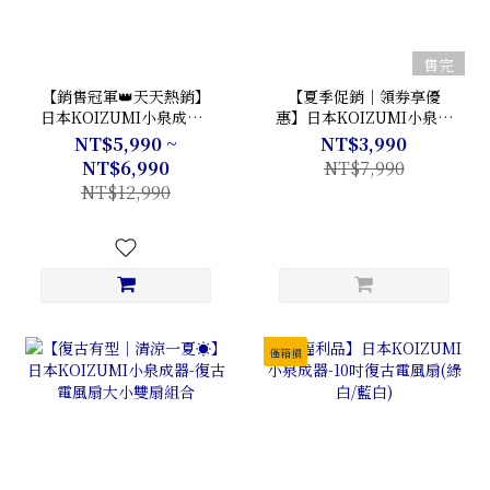
售完
【銷售冠軍👑天天熱銷】
【夏季促銷｜領券享優
日本KOIZUMI小泉成器 -
惠】日本KOIZUMI小泉成
森林浴負離子無線電風扇
器 14吋大風量DC變頻無
NT$5,990 ~
NT$3,990
KLF-G280 (五色可選)
線遙控電風扇 | KLF-G350
NT$6,990
NT$7,990
| 純淨白🤍
NT$12,990
僅箱損