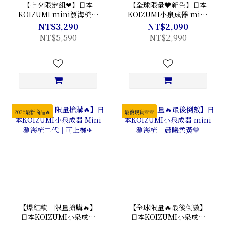
【七夕限定組❤】日本
【全球限量🖤新色】日本
KOIZUMI mini瀏海梳一
KOIZUMI小泉成器 mini
代＋二代｜通勤旅行雙機
瀏海梳二代｜最後現貨💗
NT$3,290
NT$2,090
組
NT$5,590
NT$2,990
2026最新商品🔥
最後現貨💛💛
【爆紅款｜限量搶購🔥】
【全球限量🔥最後倒數】
日本KOIZUMI小泉成器
日本KOIZUMI小泉成器