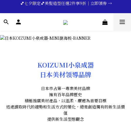
🔥💪My Superdad😍｜全館領券享9折｜立即領券 →
一分鐘登錄保固 | 買得安心又放心🔥▸▸
🔥💪My Superdad😍｜全館領券享9折｜立即領券 →
KOIZUMI小泉成器
日本美材領導品牌
日本市占第一專業美材品牌
擁有百年品牌歷史
積極推廣美材產品，以溫柔、療癒為首要目標
迅速讀取時代的趨勢和生活方式的變化，總是創造獨有的新生活價
值
提供新生活型態觀念