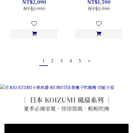
Mini瀏海梳二代｜可上機
mini瀏海梳｜晨曦柔黃💛
NT$2,090
NT$1,590
✈
NT$2,990
NT$2,590
1
2
3
4
5
»
｜ 日本 KOIZUMI 風扇系列 ｜
夏季必備家電，徐徐微風，輕輕吹拂