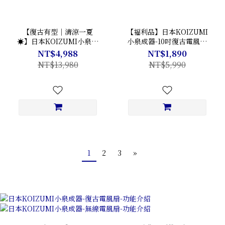
【復古有型｜清涼一夏
【福利品】日本KOIZUMI
☀】日本KOIZUMI小泉成
小泉成器-10吋復古電風扇
器-復古電風扇大小雙扇組
(綠白/藍白)
NT$4,988
NT$1,890
合
NT$13,980
NT$5,990
1
2
3
»