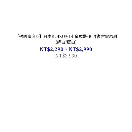
)
【送防塵套✨】日本KOIZUMI小泉成器-10吋復古電風扇
(綠白/藍白)
NT$2,290 ~ NT$2,990
NT$5,990