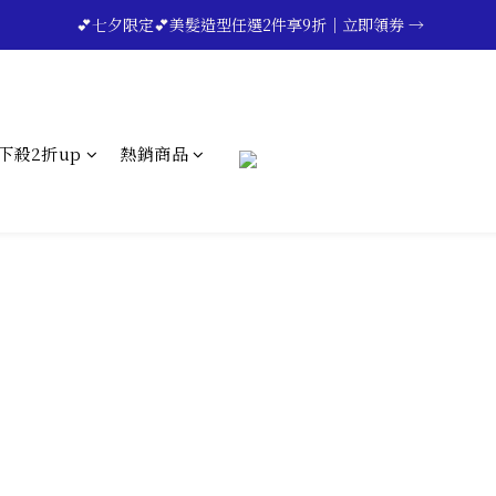
🔥💪My Superdad😍｜全館領券享9折｜立即領券 →
 💕七夕限定💕美髮造型任選2件享9折｜立即領券 →
一分鐘登錄保固 | 買得安心又放心🔥▸▸
🔥💪My Superdad😍｜全館領券享9折｜立即領券 →
下殺2折up
熱銷商品