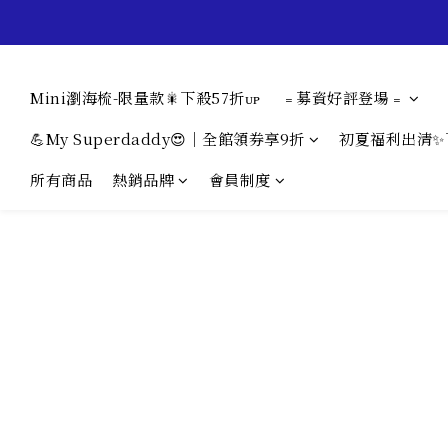
Mini瀏海梳-限量款🎇下殺57折ᴜᴘ
﹦募資好評登場﹦
💪My Superdaddy😍｜全館領券享9折
初夏福利出清✨
所有商品
熱銷品牌
會員制度