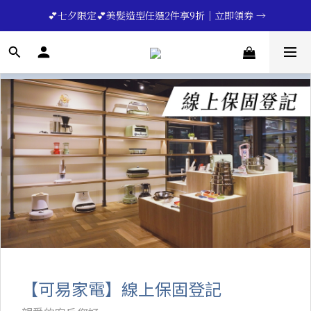
🔥💪My Superdad😍｜全館領券享9折｜立即領券 →
 💕七夕限定💕美髮造型任選2件享9折｜立即領券 →
一分鐘登錄保固 | 買得安心又放心🔥▸▸
🔥💪My Superdad😍｜全館領券享9折｜立即領券 →