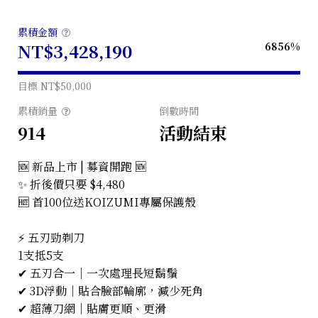
累積金額
NT$3,428,190
6856%
目標
NT$50,000
累積銷量
倒數時間
914
活動結束
🆕 新品上市 | 募資開跑
🆕
✨ 折後價只要 $4,480
🆓 首100位送KOIZUMI專屬保護殼
⚡ 五刃勁剃刀
1支抵5支
✔ 五刃合一｜一次處理長短鬍鬚
✔ 3D浮動｜貼合臉部輪廓，減少死角
✔ 超薄刀網｜貼膚更順、更滑