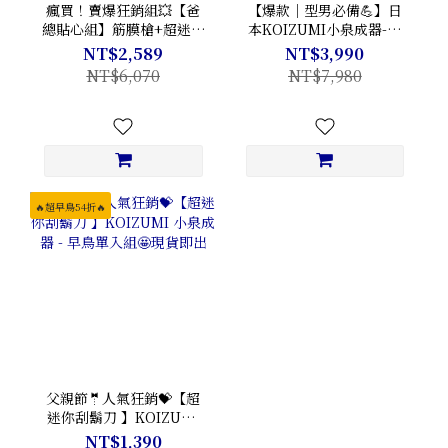
瘋買！賣爆狂銷組💥【爸
【爆款｜型男必備💪】日
總貼心組】筋膜槍+超迷你
本KOIZUMI小泉成器-五
刮鬍刀😎父親節限時特惠
刃勁剃刀🔸現貨即出
NT$2,589
NT$3,990
💝
NT$6,070
NT$7,980
🔥超早鳥54折🔥
父親節🤵人氣狂銷💝【超
迷你刮鬍刀 】KOIZUMI
小泉成器 - 早鳥單入組🤩
NT$1,390