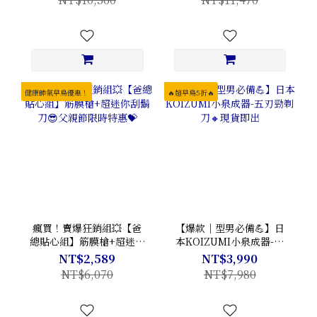
健康帥氣早鳥優惠！
🔥超早鳥5折🔥
瘋買！賣爆狂銷組💥【爸
【爆款｜型男必備💪】日
總貼心組】筋膜槍+超迷你
本KOIZUMI小泉成器-五
刮鬍刀😎父親節限時特惠
刃勁剃刀🔸現貨即出
NT$2,589
NT$3,990
💝
NT$6,070
NT$7,980