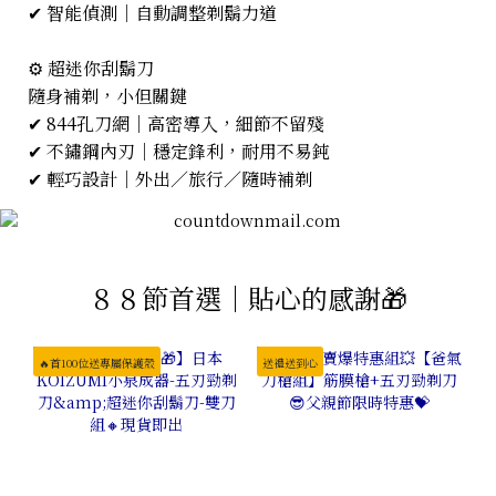
✔ 智能偵測｜自動調整剃鬍力道
⚙️ 超迷你刮鬍刀
隨身補剃，小但關鍵
✔ 844孔刀網｜高密導入，細節不留殘
✔ 不鏽鋼內刃｜穩定鋒利，耐用不易鈍
✔ 輕巧設計｜外出／旅行／隨時補剃
８８節首選｜貼心的感謝🎁
🔥首100位送專屬保護殼
送禮送到心