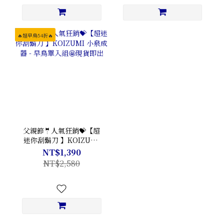
🔥超早鳥54折🔥
父親節🤵人氣狂銷💝【超
迷你刮鬍刀 】KOIZUMI
小泉成器 - 早鳥單入組🤩
NT$1,390
現貨即出
NT$2,580