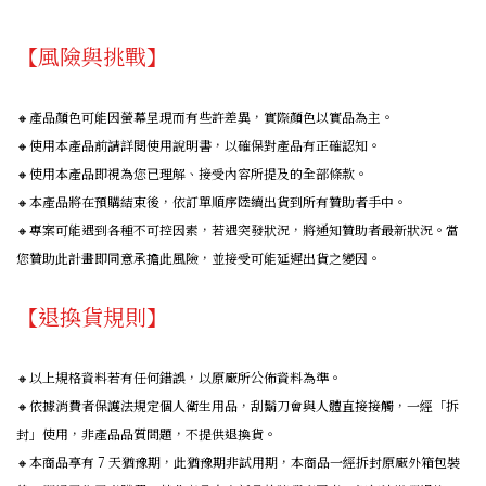
【風險與挑戰】
🔸產品顏色可能因螢幕呈現而有些許差異，實際顏色以實品為主。
🔸使用本產品前請詳閱使用說明書，以確保對產品有正確認知。
🔸使用本產品即視為您已理解、接受內容所提及的全部條款。
🔸本產品將在預購結束後，依訂單順序陸續出貨到所有贊助者手中。
🔸專案可能遇到各種不可控因素，若遇突發狀況，將通知贊助者最新狀況。當
您贊助此計畫即同意承擔此風險，並接受可能延遲出貨之變因。
【退換貨規則】
🔸以上規格資料若有任何錯誤，以原廠所公佈資料為準。
🔸依據消費者保護法規定個人衛生用品，刮鬍刀會與人體直接接觸，一經「拆
封」使用，非產品品質問題，不提供退換貨。
🔸本商品享有 7 天猶豫期，此猶豫期非試用期，本商品一經拆封原廠外箱包裝