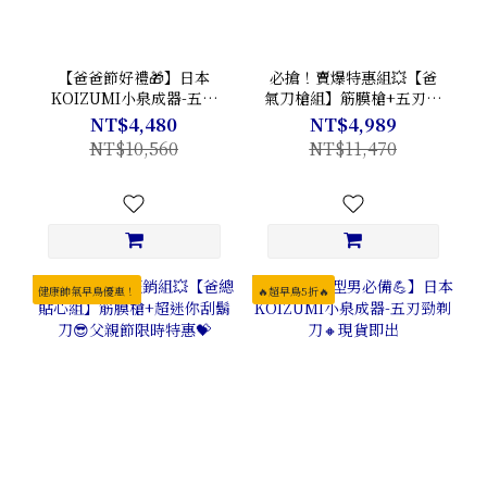
【爸爸節好禮🎁】日本
必搶！賣爆特惠組💥【爸
KOIZUMI小泉成器-五刃
氣刀槍組】筋膜槍+五刃勁
勁剃刀&超迷你刮鬍刀-雙
剃刀😎父親節限時特惠💝
NT$4,480
NT$4,989
刀組🔸現貨即出
NT$10,560
NT$11,470
健康帥氣早鳥優惠！
🔥超早鳥5折🔥