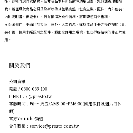
後，即視同您同意購買。若非商品本身新品故障瑕疵因素，恕無法辦理退換
貨。辦理退貨商品必須是全新狀態且包裝完整（包含主機、配件、內外包裝、
內附說明書、保證卡），若有損傷及缺件情況，將影響您銷退權利。
🔸保固條件：不適用於天災、意外、人為疏忽，違反產品手冊之操作標的；組
裝不當、使用未經認可之配件、超出允許用之環境、私自拆解結構等非正常使
用。
關於我們
公司資訊
電話 / 0800-089-100
LINE ID / @presto.tw
客服時間：周一~周五/AM9:00~PM6:00(國定假日及週六日休
假)
官方Youtube頻道
合作聯繫：service@presto.com.tw