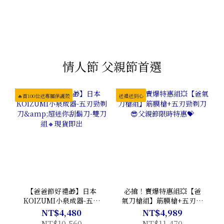
情人節 父親節首選
🔥首100位送專屬保護殼
送禮送到心
【爸爸節好禮🎁】日本
必搶！賣爆特惠組💥【爸
KOIZUMI小泉成器-五刃
氣刀槍組】筋膜槍+五刃勁
勁剃刀&超迷你刮鬍刀-雙
剃刀😎父親節限時特惠💝
NT$4,480
NT$4,989
刀組🔸現貨即出
NT$10,560
NT$11,470