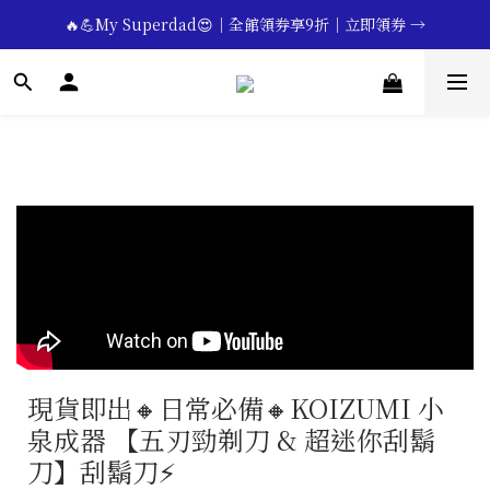
🔥💪My Superdad😍｜全館領券享9折｜立即領券 →
🔥💪My Superdad😍｜全館領券享9折｜立即領券 →
 💕七夕限定💕美髮造型任選2件享9折｜立即領券 →
一分鐘登錄保固 | 買得安心又放心🔥▸▸
🔥💪My Superdad😍｜全館領券享9折｜立即領券 →
現貨即出🔸日常必備🔸KOIZUMI 小
泉成器 【五刃勁剃刀 & 超迷你刮鬍
刀】刮鬍刀⚡