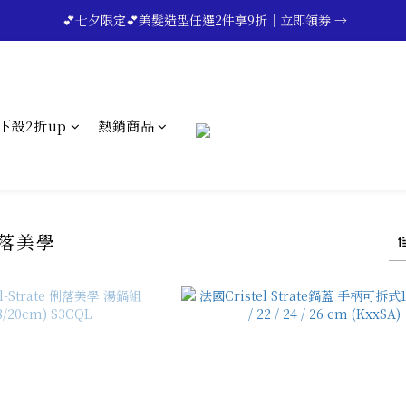
🔥💪My Superdad😍｜全館領券享9折｜立即領券 →
 💕七夕限定💕美髮造型任選2件享9折｜立即領券 →
一分鐘登錄保固 | 買得安心又放心🔥▸▸
🔥💪My Superdad😍｜全館領券享9折｜立即領券 →
下殺2折up
熱銷商品
俐落美學