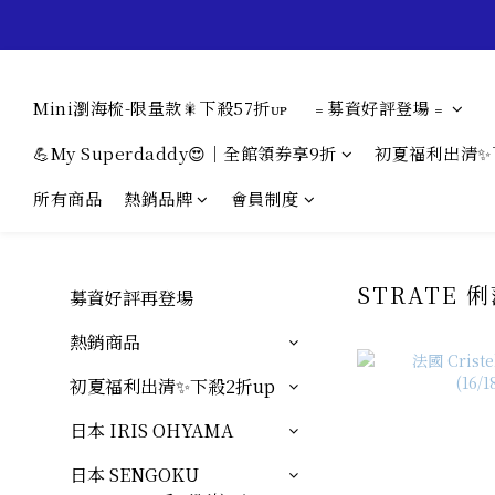
Mini瀏海梳-限量款🎇下殺57折ᴜᴘ
﹦募資好評登場﹦
💪My Superdaddy😍｜全館領券享9折
初夏福利出清✨
所有商品
熱銷品牌
會員制度
STRATE 
募資好評再登場
熱銷商品
初夏福利出清✨下殺2折up
日本 IRIS OHYAMA
日本 SENGOKU