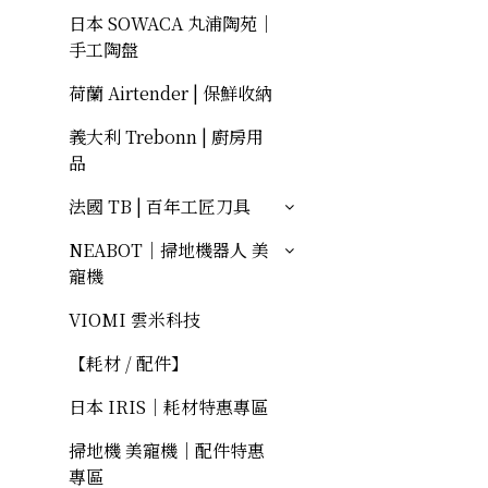
日本 SOWACA 丸浦陶苑｜
手工陶盤
荷蘭 Airtender | 保鮮收納
義大利 Trebonn | 廚房用
品
法國 TB | 百年工匠刀具
NEABOT｜掃地機器人 美
寵機
VIOMI 雲米科技
【耗材 / 配件】
日本 IRIS｜耗材特惠專區
掃地機 美寵機｜配件特惠
專區