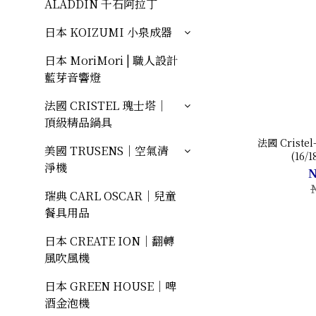
ALADDIN 千石阿拉丁
日本 KOIZUMI 小泉成器
日本 MoriMori | 職人設計
藍芽音響燈
法國 CRISTEL 瑰士塔｜
頂級精品鍋具
法國 Criste
美國 TRUSENS｜空氣清
(16/
淨機
N
瑞典 CARL OSCAR｜兒童
餐具用品
日本 CREATE ION｜翻轉
風吹風機
日本 GREEN HOUSE｜啤
酒金泡機