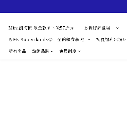
Mini瀏海梳-限量款🎇下殺57折ᴜᴘ
﹦募資好評登場﹦
💪My Superdaddy😍｜全館領券享9折
初夏福利出清✨
所有商品
熱銷品牌
會員制度