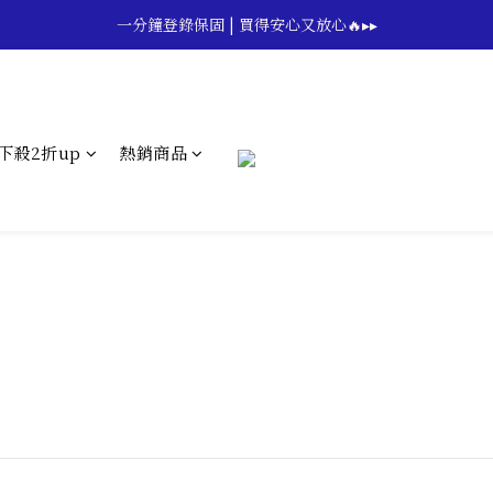
🔥💪My Superdad😍｜全館領券享9折｜立即領券 →
一分鐘登錄保固 | 買得安心又放心🔥▸▸
🔥💪My Superdad😍｜全館領券享9折｜立即領券 →
下殺2折up
熱銷商品