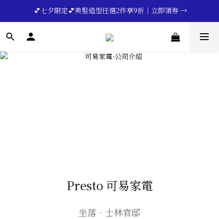
 💕七夕限定💕美髮造型任選2件享9折｜立即領券 →
🔥💪My Superdad😍｜全館領券享9折｜立即領券 →
一分鐘登錄保固 | 買得安心又放心🔥▸▸
🔥💪My Superdad😍｜全館領券享9折｜立即領券 →
Presto 可易家電
坐落．士林官邸