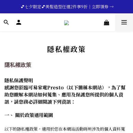
🔥💪My Superdad😍｜全館領券享9折｜立即領券 →
 💕七夕限定💕美髮造型任選2件享9折｜立即領券 →
一分鐘登錄保固 | 買得安心又放心🔥▸▸
🔥💪My Superdad😍｜全館領券享9折｜立即領券 →
隱私權政策
隱私權政策
隱私保護聲明
感謝您蒞臨可易家電Presto（以下簡稱本網站），為了幫
助您瞭解本網站如何蒐集、應用及保護您所提供的個人資
訊，請您務必詳細閱讀下列資訊：
一、 關於政策適用範圍
以下的隱私權政策，適用於您在本網站活動時所涉及的個人資料蒐