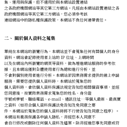
集、運用與保護，但不適用於與本網站設置連結
之各政府機關網站等其它第三方網站。凡經由本網站設置連結之各
政府機關網站等其它第三方網站，您必須參考該
連結網站中的隱私權保護政策，本網站不負任何連帶責任。
二、 關於個人資料之蒐集
單純在本網站的瀏覽行為，本網站並不會蒐集任何有關個人的身分
資料。網站會記錄使用者上站的 IP 位址、上網時間
以及在網站內所瀏覽的網頁等資料，做為增進網站服務的參考依
據，且本網站僅對全體使用者行為總和進行分析，並
不會對個別使用者進行分析。本網站若因業務需求提供的線上申請
服務，需要您提供個人資料時，本網站於蒐集您的
個人資料時，會依個人資料保護法規定告知您相關個資事項，並經
您同意後，按實際業務需求蒐集您的姓名、身分證
字號或學號、聯絡電話、e-mail、通訊住址…等個人最新、最真實
之資料（如符合個人資料保護法免告知及免同意之要
件，本網站於蒐集您的個人資料時將不行使告知及同意之程序）。
本網站有義務保護各申請人隱私，非經您本人同意不
會自行修改或刪除任何個人資料及檔案。除非經過您事先同意或符