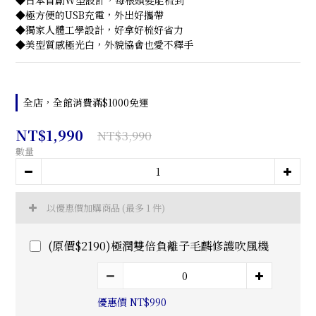
◆日本首創W型設計，每根頭髮能梳到
◆極方便的USB充電，外出好攜帶
◆獨家人體工學設計，好拿好梳好省力
◆美型質感極光白，外貌協會也愛不釋手
全店，全館消費滿$1000免運
NT$1,990
NT$3,990
數量
以優惠價加購商品
(最多 1 件)
(原價$2190)極潤雙倍負離子毛麟修護吹風機
優惠價 NT$990