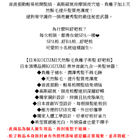
音波振動輕易梳開髮結、高斯磁氣按摩頭皮穴道、負離子加上天
然鬃毛提升髮質亮澤度！
絕對是守護你一頭亮麗秀髮的最佳秘密武器。
為什麼叫舒吧梳？
每次梳頭，都像在做SPA一樣❤️
SPA梳..舒BA梳...舒吧梳
可愛的小名就這樣誕生✨
-
【日本KOIZUMI天然鬃毛負離子美髮 舒吧梳】
日本領導品牌KOIZUMI 業界首創九合一美髮神器！
◆負離子補水，潤澤秀髮不再毛躁
◆天然鬃毛，提升髮質亮澤度
◆音波振動，輕易梳開髮結免煩惱
◆高斯磁氣，頭皮梳壓達到深層舒暢
◆獨家鋼針設計，抑菌且抗皮脂氧化
◆日本首創W型設計，每根頭髮能梳到
◆極方便的USB充電，外出好攜帶
◆獨家人體工學設計，好拿好梳好省力
◆美型質感極光白，外貌協會也愛不釋手
-此商品為個人衛生用品，拆封後恕不退換。
-梳子新品本身拆封會有些微烤漆味道是屬正常現象，並非瑕疵，