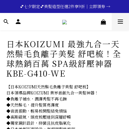
🔥💪My Superdad😍｜全館領券享9折｜立即領券 →
 💕七夕限定💕美髮造型任選2件享9折｜立即領券 →
一分鐘登錄保固 | 買得安心又放心🔥▸▸
🔥💪My Superdad😍｜全館領券享9折｜立即領券 →
日本KOIZUMI 最強九合一天
然鬃毛負離子美髮 舒吧梳！全
球熱銷百萬 SPA級舒壓神器
KBE-G410-WE
【日本KOIZUMI天然鬃毛負離子美髮 舒吧梳】
日本領導品牌KOIZUMI 業界首創九合一美髮神器！
◆負離子補水，潤澤秀髮不再毛躁
◆天然鬃毛，提升髮質亮澤度
◆音波振動，輕易梳開髮結免煩惱
◆高斯磁氣，頭皮梳壓達到深層舒暢
◆獨家鋼針設計，抑菌且抗皮脂氧化