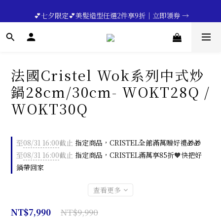
🔥💪My Superdad😍｜全館領券享9折｜立即領券 →
 💕七夕限定💕美髮造型任選2件享9折｜立即領券 →
一分鐘登錄保固 | 買得安心又放心🔥▸▸
🔥💪My Superdad😍｜全館領券享9折｜立即領券 →
法國Cristel Wok系列中式炒
鍋28cm/30cm- WOKT28Q /
WOKT30Q
至
08/31 16:00
截止
指定商品，CRISTEL全館滿萬贈好禮🎁🎁
至
08/31 16:00
截止
指定商品，CRISTEL滿萬享85折🧡快把好
鍋帶回家
查看更多
NT$9,990
NT$7,990