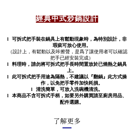
經典中式炒鍋設計
l
可拆式把手裝在鍋具上有鬆動現象時，為特別設計，非
瑕疵可放心使用。
（設計上，有鬆動以及
咔
擦聲，是
爲
了讓使用者可以確認
把手已經安裝完成
）
l
料理時，請勿將可拆式把手長時間置放於已燒熱之鍋具
上。
l
此可拆式把手用途為隔熱，不建議以『翻鍋』此方式操
作，以免把手零件加快耗損。
l
清洗簡單，可放入洗碗機清洗。
l
本商品不含可拆式手柄，如要另外購買請至廚房用品、
配件選購。
了解更多