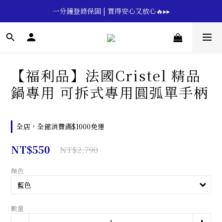
🔥💪My Superdad😍｜全館領券享9折｜立即領券 →
一分鐘登錄保固 | 買得安心又放心🔥▸▸
🔥💪My Superdad😍｜全館領券享9折｜立即領券 →
【福利品】法國Cristel 精品
鍋專用 可拆式專用圓弧單手柄
全店，全館消費滿$1000免運
NT$550
NT$2,790
顏色
數量