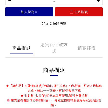
加入購物車
立即購買
加入追蹤清單
送貨及付款方
商品描述
顧客評價
式
商品描述
★【福利品】可能有(箱損/微瑕疵/拆封痕跡) ，商品皆由原廠人員檢驗
完成，無法一一列舉，可接受者再下單
★ 收到貨''七天''內如無法正常使用,皆可免費換貨
※ 完美主義者請務必斟酌評估，不介意盒損或微瑕疵等等狀況再請訂
購。