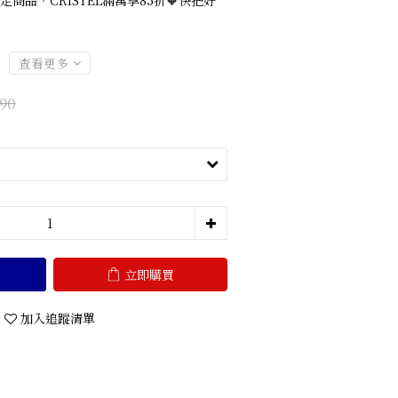
定商品，CRISTEL滿萬享85折🧡快把好
查看更多
90
立即購買
加入追蹤清單