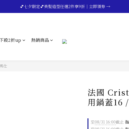
🔥💪My Superdad😍｜全館領券享9折｜立即領券 →
 💕七夕限定💕美髮造型任選2件享9折｜立即領券 →
一分鐘登錄保固 | 買得安心又放心🔥▸▸
🔥💪My Superdad😍｜全館領券享9折｜立即領券 →
下殺2折up
熱銷商品
愛馬仕
法國 Cris
用鍋蓋16 / 
至
08/31 16:00
截止
指