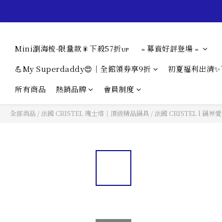
Mini瀏海梳-限量款🎇下殺57折ᴜᴘ
﹦募資好評登場﹦
💪My Superdaddy😍｜全館領券享9折
初夏福利出清✨
所有商品
熱銷品牌
會員制度
全部商品
/
法國 CRISTEL 瑰士塔｜頂級精品鍋具
/
法國 CRISTEL l 鍋界