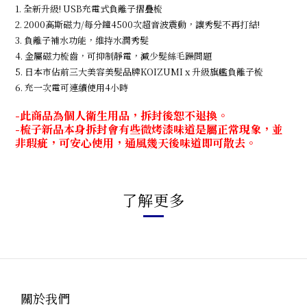
1. 全新升級! USB充電式負離子摺疊梳
2. 2000高斯磁力/每分鐘4500次超音波震動，讓秀髮不再打結!
3. 負離子補水功能，維持水潤秀髮
4. 金屬磁力梳齒，可抑制靜電，減少髮絲毛躁問題
5. 日本市佔前三大美容美髮品牌KOIZUMI x 升級旗艦負離子梳
6. 充一次電可連續使用4小時
-此商品為個人衛生用品，拆封後恕不退換。
-梳子新品本身拆封會有些微烤漆味道是屬正常現象，並
非瑕疵，可安心使用，通風幾天後味道即可散去。
了解更多
關於我們