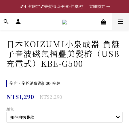
 💕七夕限定💕美髮造型任選2件享9折｜立即領券 →
🔥限時85折｜法國CRISTEL｜立即領券 →
一分鐘登錄保固 | 買得安心又放心🔥▸▸
🔥限時85折｜法國CRISTEL｜立即領券 →
日本KOIZUMI小泉成器-負離
子音波磁氣摺疊美髮梳（USB
充電式）KBE-G500
全店，全館消費滿$1000免運
NT$1,290
NT$2,290
顏色