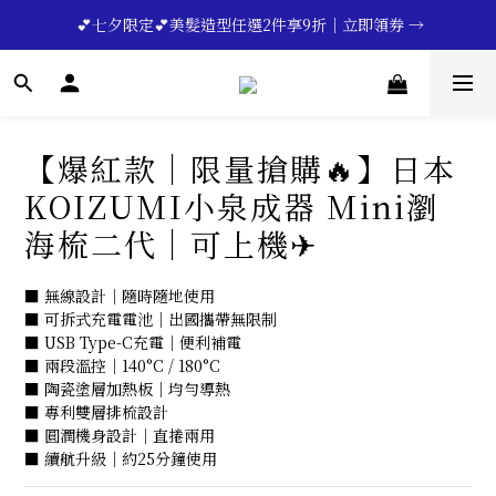
🔥💪My Superdad😍｜全館領券享9折｜立即領券 →
 💕七夕限定💕美髮造型任選2件享9折｜立即領券 →
一分鐘登錄保固 | 買得安心又放心🔥▸▸
🔥💪My Superdad😍｜全館領券享9折｜立即領券 →
【爆紅款｜限量搶購🔥】日本
KOIZUMI小泉成器 Mini瀏
海梳二代｜可上機✈
■ 無線設計｜隨時隨地使用
■ 可拆式充電電池｜出國攜帶無限制
■ USB Type-C充電｜便利補電
■ 兩段溫控｜140°C / 180°C
■ 陶瓷塗層加熱板｜均勻導熱
■ 專利雙層排梳設計
■ 圓潤機身設計｜直捲兩用
■ 續航升級｜約25分鐘使用