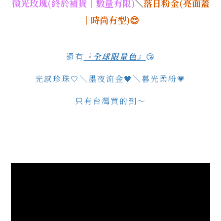
微光玫瑰
(終於補貨
｜數量有限
)
＼
落日粉金
(亮面蓋
｜時尚有型
)😍
還有
『全球限量色』
😘
光感珍珠🤍＼墨夜流金🖤＼暮光柔粉💗
只有台灣買的到～