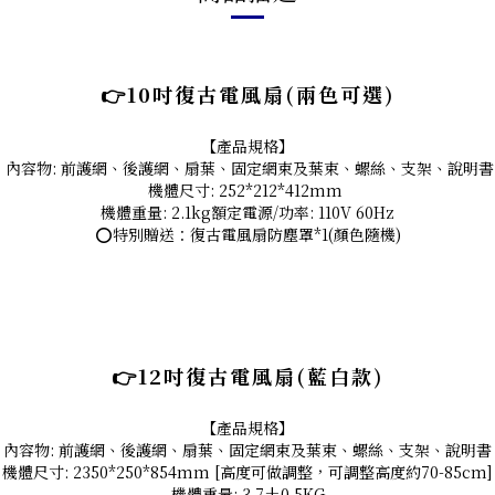
👉10吋復古電風扇(兩色可選)
【產品規格】
內容物: 前護網、後護網、扇葉、固定網束及葉束、螺絲、支架、說明書
機體尺寸: 252*212*412mm
機體重量: 2.1kg額定電源/功率: 110V 60Hz
⭕特別贈送：復古電風扇防塵罩*1(顏色隨機)
👉12吋復古電風扇(藍白款)
【產品規格】
內容物: 前護網、後護網、扇葉、固定網束及葉束、螺絲、支架、說明書
機體尺寸: 2350*250*854mm [高度可做調整，可調整高度約70-85cm]
機體重量: 3.7±0.5KG