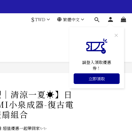
$
TWD
繁體中文
請登入領取優惠
券！
立即領取
型｜清涼一夏☀】日
UMI小泉成器-復古電
雙扇組合
風扇 超值優惠一起帶回家✨✨