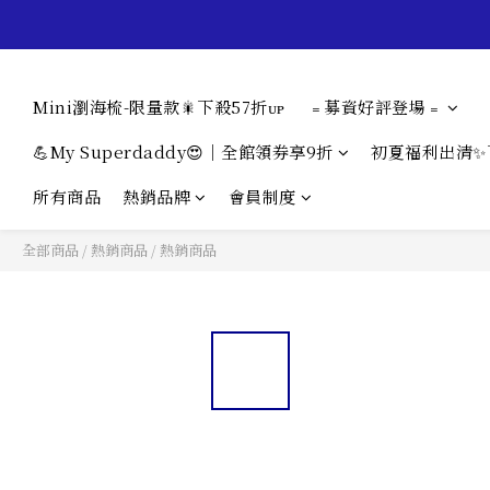
Mini瀏海梳-限量款🎇下殺57折ᴜᴘ
﹦募資好評登場﹦
💪My Superdaddy😍｜全館領券享9折
初夏福利出清✨
所有商品
熱銷品牌
會員制度
全部商品
/
熱銷商品
/
熱銷商品