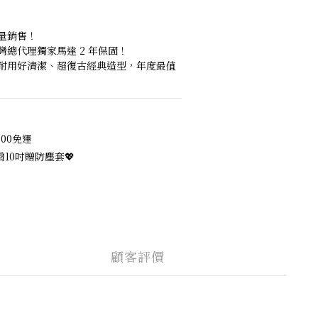
量銷售！
總代理獨家馬達 2 年保固！
耐用好清潔、超復古經典造型，年度最值
00免運
10吋贈防塵套💖
顧客評價