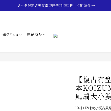
🔥💪My Superdad😍｜全館領券享9折｜立即領券 →
 💕七夕限定💕美髮造型任選2件享9折｜立即領券 →
一分鐘登錄保固 | 買得安心又放心🔥▸▸
🔥💪My Superdad😍｜全館領券享9折｜立即領券 →
下殺2折up
熱銷商品
【復古有
本KOIZ
風扇大小
10吋+12吋大小復古