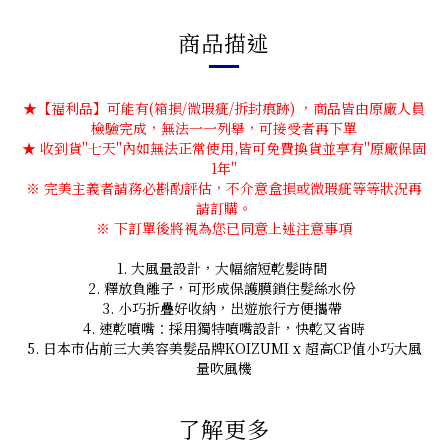
商品描述
★【福利品】可能有(箱損/微瑕疵/拆封痕跡) ，商品皆由原廠人員
檢驗完成，無法一一列舉，可接受者再下單
★ 收到貨''七天''內如無法正常使用,皆可免費換貨並享有''原廠保固
1年''
※ 完美主義者請務必斟酌評估，不介意盒損或微瑕疵等等狀況再
請訂購。
※ 下訂單後將視為您已同意上述注意事項
1. 大風量設計，大幅縮短乾髮時間
2. 釋放負離子，可形成保護膜鎖住髮絲水份
3. 小巧折疊好收納，出遊旅行方便攜帶
4. 速乾噴嘴：採用獨特噴嘴設計，快乾又省時
5. 日本市佔前三大美容美髮品牌KOIZUMI x 超高CP值小巧大風
量吹風機
了解更多