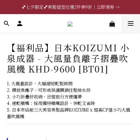
 💕七夕限定💕美髮造型任選2件享9折｜立即領券 →
🔥限時85折｜法國CRISTEL｜立即領券 →
一分鐘登錄保固 | 買得安心又放心🔥▸▸
🔥限時85折｜法國CRISTEL｜立即領券 →
【福利品】日本KOIZUMI 小
泉成器 - 大風量負離子摺疊吹
風機 KHD-9600 [BT01]
1. 大風量設計，大幅縮短乾髮時間 
2. 釋放負離子，可形成保護膜鎖住髮絲水份 
3. 小巧折疊好收納，出遊旅行方便攜帶 
4. 速乾噴嘴：採用獨特噴嘴設計，快乾又省時
5. 日本市佔前三大美容美髮品牌KOIZUMI x 超高CP值小巧大風
量吹風機