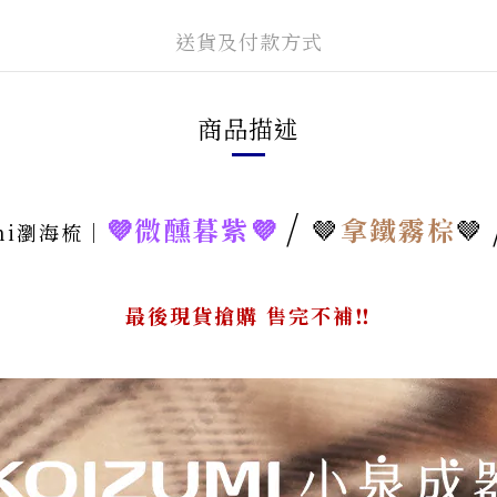
送貨及付款方式
商品描述
/
💜
微醺暮紫💜
🤎
拿鐵霧棕
🤎
ni瀏海梳｜
最後現貨搶購 售完不補‼