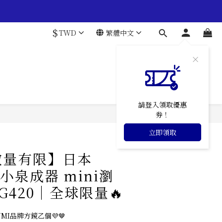
$
TWD
繁體中文
請登入領取優惠
券！
立即購買
立即領取
數量有限】日本
I小泉成器 mini瀏
G420｜全球限量🔥
MI品牌方鏡乙個💜🤎