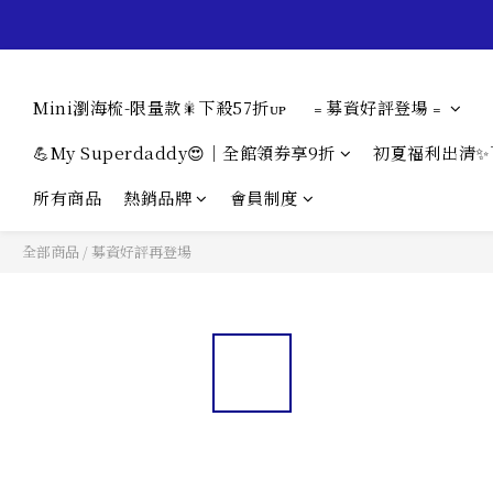
Mini瀏海梳-限量款🎇下殺57折ᴜᴘ
﹦募資好評登場﹦
💪My Superdaddy😍｜全館領券享9折
初夏福利出清✨
所有商品
熱銷品牌
會員制度
全部商品
/
募資好評再登場