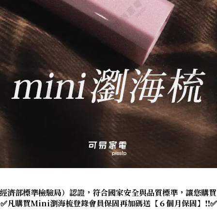
I（經濟部標準檢驗局）認證，符合國家安全與品質標準，讓您購
✅凡購買Mini瀏海梳登錄會員保固再加碼送【６個月保固】‼✅