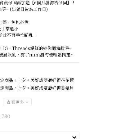
會員保固再加送【6個月瀏海梳保固】!!
等~ (出貨日皆為工作日)
神器，包包必備
比手掌還小
，從此不再手忙腳亂！
IG、Threads爆紅的迷你瀏海救星~
風吹亂，有了mini瀏海梳輕鬆搞定~
定商品，七夕。美好成雙🎁好禮花花鏡
定商品，七夕。美好成雙🎁好禮香氛片
查看更多
,780