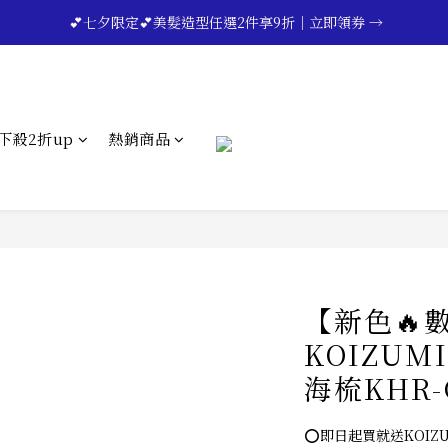
🔥💪My Superdad😍｜全館領券享9折｜立即領券 →
 💕七夕限定💕美髮造型任選2件享9折｜立即領券 →
一分鐘登錄保固 | 買得安心又放心🔥▸▸
🔥💪My Superdad😍｜全館領券享9折｜立即領券 →
下殺2折up
熱銷商品
【新色🔥
KOIZUM
海梳KHR-
⭕即日起買就送KOIZU