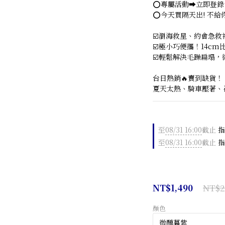
⭕專屬活動➡立即登錄
⭕今天買隔天出! 不給你
☑️瀏海救星、約會急救
☑️極小巧便攜！14cm
☑️輕鬆解決毛躁扁塌
台日熱銷🔥賣到缺貨！！
夏天太熱、騎車壓著、被
至
08/31 16:00
截止
指
至
08/31 16:00
截止
指
NT$2
NT$1,490
顏色