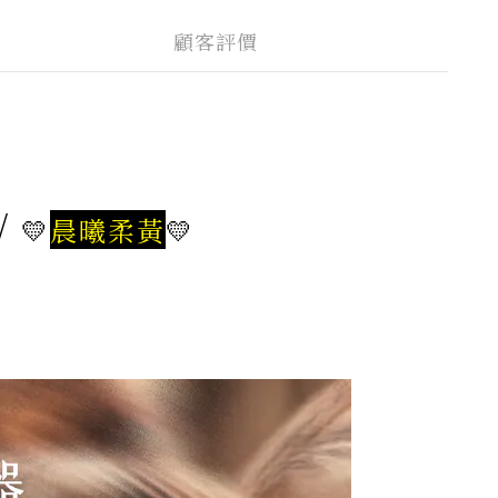
顧客評價
/
💛
晨曦柔黃
💛