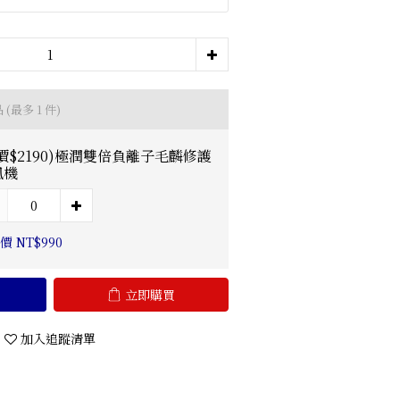
品
(最多 1 件)
價$2190)極潤雙倍負離子毛麟修護
風機
價 NT$990
立即購買
加入追蹤清單