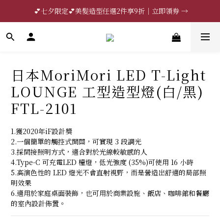
 💕七夕限定💕美髮造型任選2件享9折｜立即領券 →
🔥限時85折｜法國CRISTEL｜立即領券 →
一分鐘登錄保固 | 買得安心又放心🔥▸▸
🔥限時85折｜法國CRISTEL｜立即領券 →
日本MoriMori LED T-Light
LOUNGE 工型造型燈(白/黑)
FTL-2101
1.獲2020年iF設計獎
2.一個簡單的觸控式開關，可實現 3 段調光
3.採間接照明方式，適合對於光線較敏感的人
4.Type-C 可充電LED 檯燈，低光強度 (35%)可使用 16 小時
5.高演色性的 LED 燈光不會直射視野，而是營造出舒適的局部照
明效果
6.適用於家庭桌面裝飾，也可用於商業設施、飯店、咖啡館和餐廳
的室內設計佈置。