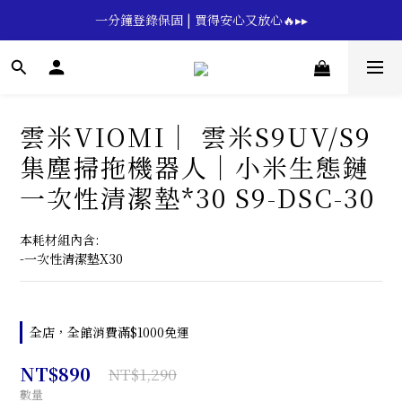
🔥💪My Superdad😍｜全館領券享9折｜立即領券 →
一分鐘登錄保固 | 買得安心又放心🔥▸▸
🔥💪My Superdad😍｜全館領券享9折｜立即領券 →
雲米VIOMI｜ 雲米S9UV/S9
集塵掃拖機器人｜小米生態鏈
一次性清潔墊*30 S9-DSC-30
本耗材組內含:
-一次性清潔墊X30
全店，全館消費滿$1000免運
NT$890
NT$1,290
數量