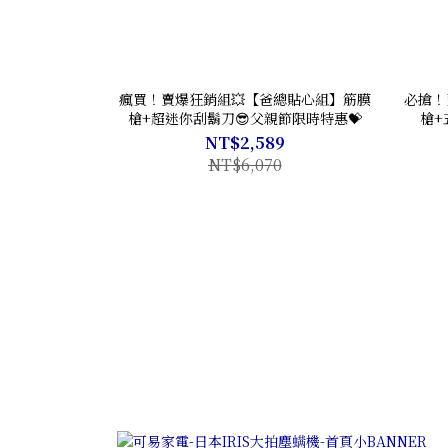
瘋買！賣爆狂銷組💥【爸總貼心組】筋膜
必搶！
槍+超迷你刮鬍刀😎父親節限時特惠💝
槍+
NT$2,589
NT$6,070