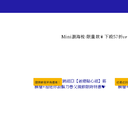
Mini瀏海梳-限量款🎇下殺57折ᴜᴘ
健康帥氣早鳥優惠！
送禮送到