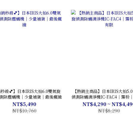
秒殺💕】日本IRIS大拍6.0雙氣旋
【熱銷主商品】日本IRIS大拍5.
測除塵蟎機｜少量補貨｜最後瘋搶
偵測除蟎清淨機IC-FAC4｜霧粉
限
NT$5,490
NT$4,290 ~ NT$4,49
NT$10,760
NT$8,290