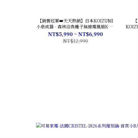
【銷售冠軍👑天天熱銷】日本KOIZUMI
【
小泉成器 - 森林浴負離子無線電風扇KLF-
KOI
G280 (五色可選)
無線遙控
NT$5,990 ~ NT$6,990
NT$12,990