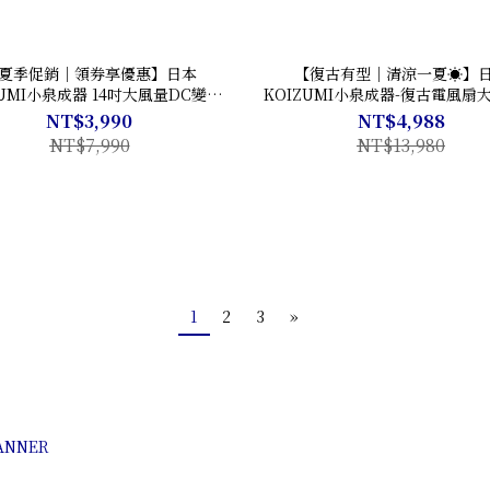
夏季促銷｜領券享優惠】日本
【復古有型｜清涼一夏☀】
ZUMI小泉成器 14吋大風量DC變頻
KOIZUMI小泉成器-復古電風扇
電風扇 | KLF-G350 | 純淨白🤍
組合
NT$3,990
NT$4,988
NT$7,990
NT$13,980
1
2
3
»