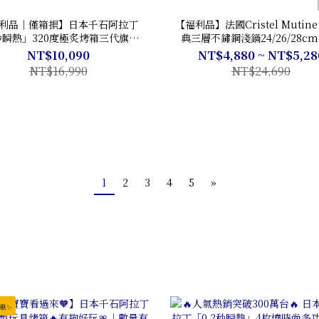
利品｜僅箱損】日本千石阿拉丁
【福利品】法國Cristel Mutin
2秒瞬熱」320度極炙烤箱三代旗艦款
典三層不鏽鋼淺鍋24/26/28cm 
｜旗天大瞬🎉
NT$10,090
NT$4,880 ~ NT$5,28
NT$16,990
NT$24,690
1
2
3
4
5
»
惠✨