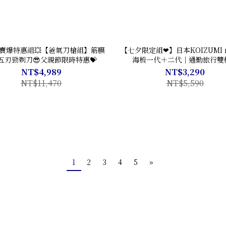
賣爆特惠組💥【爸氣刀槍組】筋膜
【七夕限定組❤】日本KOIZUMI 
五刃勁剃刀😎父親節限時特惠💝
海梳一代＋二代｜通勤旅行雙
NT$4,989
NT$3,290
NT$11,470
NT$5,590
1
2
3
4
5
»