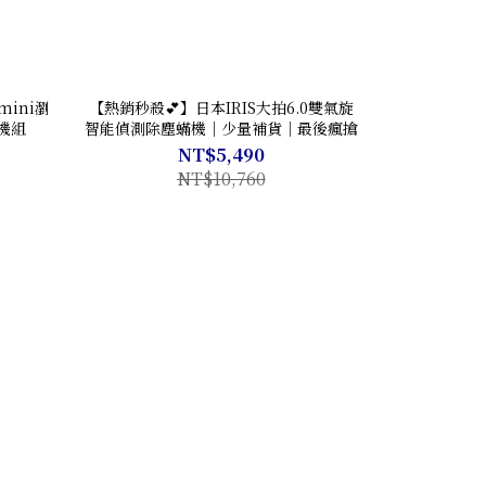
mini瀏
【熱銷秒殺💕】日本IRIS大拍6.0雙氣旋
機組
智能偵測除塵蟎機｜少量補貨｜最後瘋搶
NT$5,490
NT$10,760